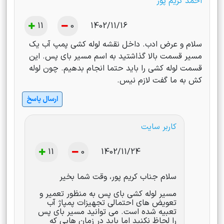
احمد کریم پور
11
0
1402/11/16
سلام و عرض ادب. داخل نقشه لوله کشی پمپ آب یک
مسیر قسمت بالا گذاشتید به اسم مسیر بای پس. این
قسمت لوله کشی را باید حتما انجام بدهیم. چون لوله
کش به ما گفت لازم نیس.
ارسال پاسخ
کاربر سایت
11
0
1402/11/24
سلام جناب کریم پور، وقت شما بخیر
مسیر لوله کشی بای پس به منظور تعمیر و
تعویض های احتمالی تجهیزات پمپاژ آب
تعبیه شده است. می توانید مسیر بای پس
را لحاظ نکنید اما باید در زمان هایی که