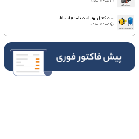
15/01/1405
ست کنترل بهتر است یا منبع انبساط
08/01/1405