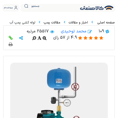
جستجو
ورود
ثبت نام
اخبار و مقالات
مقالات پمپ
لوله کشی پمپ آب
109
محمد توحیدی
25517 مرتبه
4.9
از
57
رای