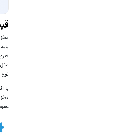
قیم
مخزن
باید
ضرور
مثل 
نوع 
با ا
مخزن
عمود