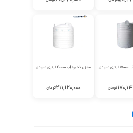
68,640,000
58,24
عمودی
مخزن ذخیره آب 20000 لیتری عمودی
211,120,000
170,14
تومان
تومان