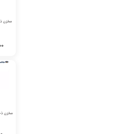
00
مخزن ذخیره آب 00