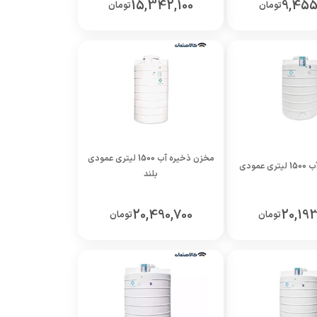
15,342,100
9,455
تومان
تومان
مخزن ذخیره آب 1500 لیتری عمودی
عمودی
بلند
20,490,700
20,19
تومان
تومان