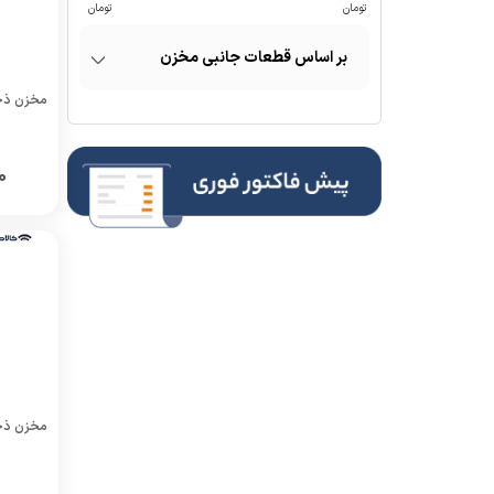
قطعات جانبی مخزن
مخزن ذخیره آب 0
0
مخزن ذخیره آب 0