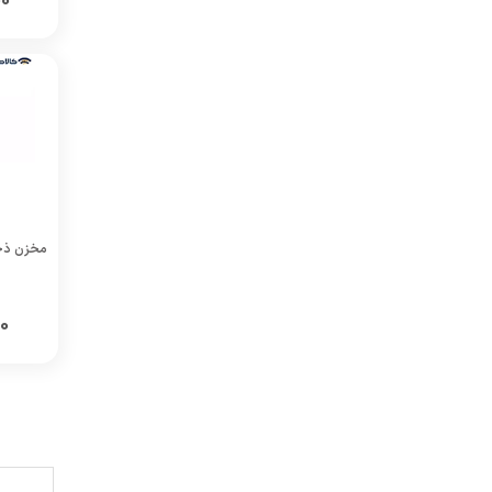
0
مخزن ذخیره آب 00
0
2
1