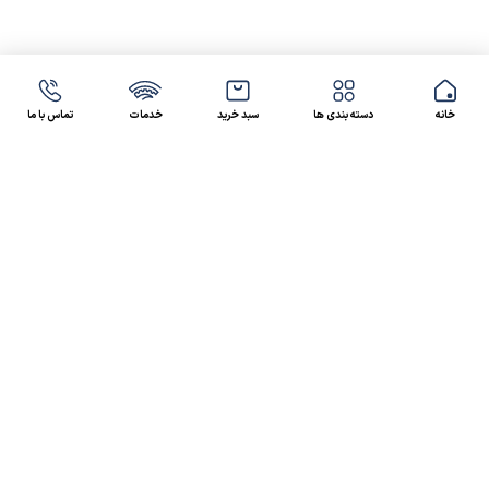
خانه
دسته بندی ها
سبد خرید
خدمات
تماس با ما
47 46 021-9100
4300 30 021-91
رسالت کالاصنعتی
کالاصنعتی یکی از شرکت‌های تامین کننده انواع کالای
صنعتی در ایران بوده که توانسته در طول سال‌های فعالیت
ارسال سریع پیشنهاد مالی و فنی،
خود، خدماتی نظیر،