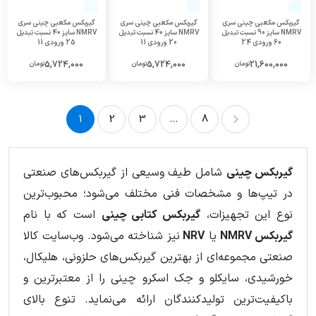
گیربکس مکعبی چینی سری
گیربکس مکعبی چینی سری
گیربکس مکعبی چینی سری
NMRV سایز 90 نسبت تبدیل
NMRV سایز 40 نسبت تبدیل
NMRV سایز 40 نسبت تبدیل
60 ورودی 24
20 ورودی 11
25 ورودی 11
5,724,000
5,724,000
21,600,000
تومان
تومان
تومان
1
2
3
...
8
8
...
3
2
1
گیربکس چینی
شامل طیف وسیعی از گیربکس‌های صنعتی
در تیپ‌ها و مشخصات فنی مختلف می‌شود؛ محبوب‌ترین
نوع این تجهیزات،
گیربکس کتابی چینی
است که با نام
گیربکس NMRV
یا
NRV
نیز شناخته می‌شود. وب‌سایت کالا
صنعتی مجموعه‌ای از بهترین گیربکس‌های حلزونی، هلیکال،
خورشیدی، سایکلو و جک اسکرو چینی را از معتبرترین و
باکیفیت‌ترین تولیدکنندگان ارائه می‌نماید. تنوع بالای