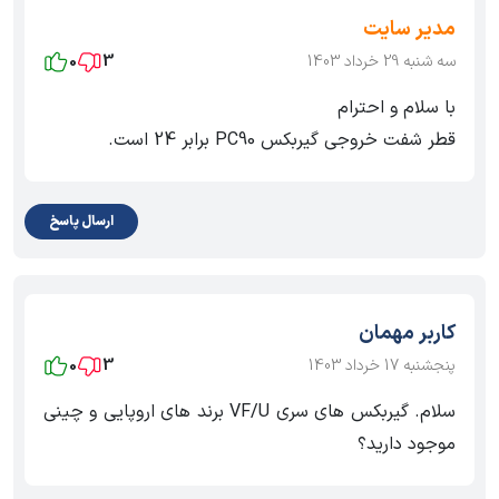
مدیر سایت
سه شنبه 29 خرداد 1403
3
0
با سلام و احترام
قطر شفت خروجی گیربکس PC90 برابر 24 است.
ارسال پاسخ
کاربر مهمان
پنجشنبه 17 خرداد 1403
3
0
سلام. گیربکس های سری VF/U برند های اروپایی و چینی
موجود دارید؟