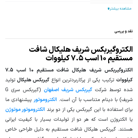
تیپ گیربکس
هلیکال
نوع خروجی
پایه دار
نقد و بررسی
نوع گیربکس
گیربکس هلیکال
صنعتی
الکتروگیربکس شریف هلیکال شافت
توان ورودی
مستقیم 10 اسب 7.5 کیلووات
10HP - 7.5KW
گیربکس
الکتروگیربکس شریف هلیکال شافت مستقیم 10 اسب 7.5
گشتاور خروجی
از 143 تا 969
کیلووات
ترکیب یکی از پرکاربردترین انواع
گیربکس هلیکال
تولید
گیربکس (N.m)
شده توسط شرکت
گیربکس شریف اصفهان
(گیربکس سری G
سرویس فاکتور
از 2.13 تا 6.85
شریف) با دینام متناسب با آن است.
الکتروموتور
پیشنهادی ما
جنس پوسته
چدن Cast Iron
برای استفاده با این گیربکس یکی از دو برند
الکتروموتور موتوژن
یا الکتروژن است که هر دو از تولیدات بسیار با کیفیت ایرانی
قطر شافت خروجی
75
(mm)
هستند. گیربکس هلیکال شافت مستقیم به دلیل طراحی خاص