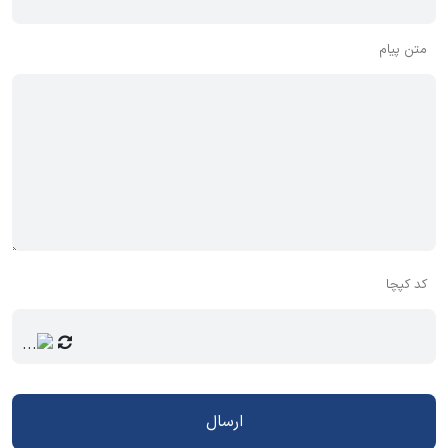
متن پیام
کد کپچا
ارسال