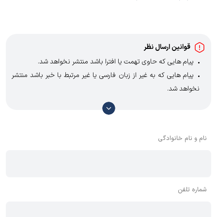
اطلاعات دقیقی از ویژگی‌ها و قیمت‌های به‌روز محصولات ارائه می‌دهند.
بله، 12 ماه
قوانین ارسال نظر
پیام هایی که حاوی تهمت یا افترا باشد منتشر نخواهد شد.
پیام هایی که به غیر از زبان فارسی یا غیر مرتبط با خبر باشد منتشر
نخواهد شد.
با توجه به آن که امکان موافقت یا مخالفت با محتوای نظرات وجود
دارد، معمولا نظراتی که محتوای مشابه دارند، انتشار نمی‌یابند بنابراین
توصیه می‌شود از مثبت و منفی استفاده کنید.
نام و نام خانوادگی
شماره تلفن