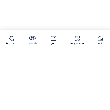
خانه
دسته بندی ها
سبد خرید
خدمات
تماس با ما
47 46 021-9100
4300 30 021-91
رسالت کالاصنعتی
کالاصنعتی یکی از شرکت‌های تامین کننده انواع کالای