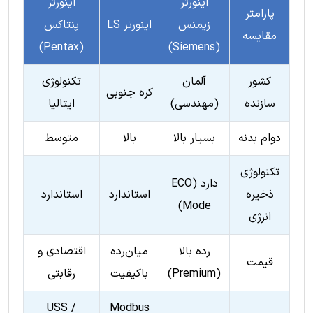
اینورتر
اینورتر
پارامتر
زیمنس
اینورتر LS
پنتاکس
مقایسه
(Pentax)
(Siemens)
کشور
آلمان
تکنولوژی
کره جنوبی
سازنده
(مهندسی)
ایتالیا
دوام بدنه
بسیار بالا
بالا
متوسط
تکنولوژی
دارد (ECO
ذخیره
استاندارد
استاندارد
Mode)
انرژی
رده بالا
میان‌رده
اقتصادی و
قیمت
(Premium)
باکیفیت
رقابتی
USS /
Modbus