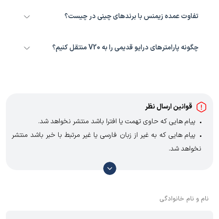
برای بارهای سنگین مثل جرثقیل (Lifting)، سری Sinamics G120 به دلیل
داشتن یونیت ترمز داخلی و کنترل گشتاور دقیق‌تر، انتخاب بهتری نسبت به
تفاوت عمده زیمنس با برندهای چینی در چیست؟
V20 است.
طول عمر قطعات داخلی (خازن‌ها و IGBT)، دقت در فرکانس خروجی و
پشتیبانی از استانداردهای سخت‌گیرانه اروپایی، تفاوت اصلی زیمنس با
چگونه پارامترهای درایو قدیمی را به V20 منتقل کنیم؟
برندهای ارزان‌قیمت است.
بهترین روش استفاده از پنل BOP-2 یا استفاده از کارت حافظه (Parameter
Loader) برای کپی کردن تنظیمات است.
برای دریافت مشاوره تخصصی و
لیست قیمت اینورتر زیمنس
، با کارشناسان
فنی کالا صنعتی در تماس باشید.
قوانین ارسال نظر
پیام هایی که حاوی تهمت یا افترا باشد منتشر نخواهد شد.
پیام هایی که به غیر از زبان فارسی یا غیر مرتبط با خبر باشد منتشر
نخواهد شد.
با توجه به آن که امکان موافقت یا مخالفت با محتوای نظرات وجود
دارد، معمولا نظراتی که محتوای مشابه دارند، انتشار نمی‌یابند بنابراین
توصیه می‌شود از مثبت و منفی استفاده کنید.
نام و نام خانوادگی