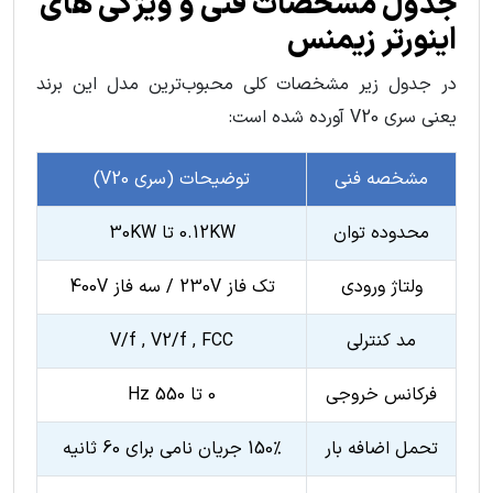
جدول مشخصات فنی و ویژگی های
اينورتر زيمنس
در جدول زیر مشخصات کلی محبوب‌ترین مدل این برند
یعنی سری V20 آورده شده است:
مشخصه فنی
توضیحات (سری V20)
محدوده توان
0.12KW تا 30KW
ولتاژ ورودی
تک فاز 230V / سه فاز 400V
مد کنترلی
V/f , V2/f , FCC
فرکانس خروجی
0 تا 550 Hz
تحمل اضافه بار
150% جریان نامی برای 60 ثانیه