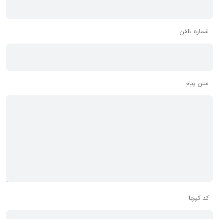
شماره تلفن
متن پیام
کد کپچا