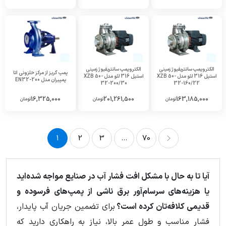
الکتروپمپ سانتریفیوژ زمینی
الکتروپمپ سانتریفیوژ زمینی
پمپ گریز از مرکز حلزونی اتا
استیل 316 لئو مدل XZB 50-
استیل 316 لئو مدل XZB 50-
پمپیران مدل EN32-200
32-200/30
32-160/22
16,325,000
201,261,500
163,185,000
تومان
تومان
تومان
1
2
3
...
70
70
...
3
2
1
آیا تا به حال با مشکل افت فشار آب در صنایع مواجه شده‌اید
یا هزینه‌های سرسام‌آور برق ناشی از پمپ‌های فرسوده و
قدیمی کلافه‌تان کرده است؟
برای تضمین جریان آب پایدار،
فشار مناسب و طول عمر بالا، نیاز به راهکاری دارید که