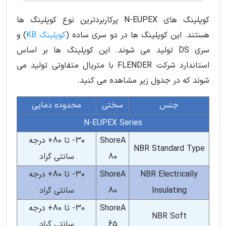
کوپلینگ های N-EUPEX پرکاربردترین نوع کوپلینگ ها
هستند. این کوپلینگ ها در دو سری ساده (
کوپلینگ KB
) و
سری DS تولید می شوند. این کوپلینگ ها بر اساس
استاندارد شرکت FLENDER با متریال متفاوتی تولید می
شوند که در جدول زیر مشاهده می کنید.
جنس
سختی
محدوده دمایی
N-EUPEX Series
ShoreA
30- تا 80+ درجه
NBR Standard Type
80
سانتی گراد
NBR Electrically
ShoreA
30- تا 80+ درجه
Insulating
80
سانتی گراد
ShoreA
30- تا 80+ درجه
NBR Soft
65
سانتی گراد