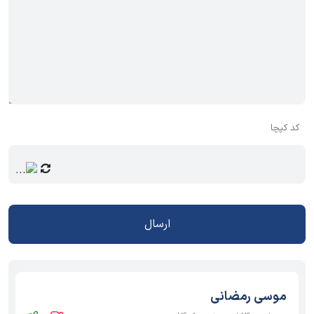
کد کپچا
ارسال
موسی رمضانی