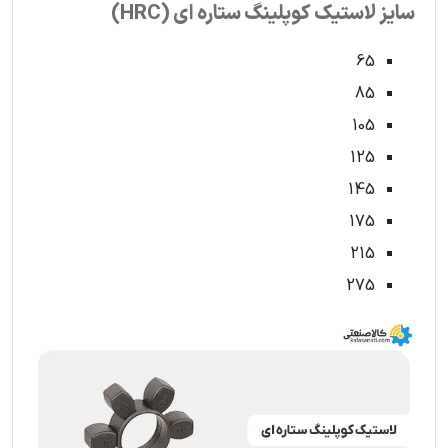
سایز لاستیک کوپلینگ ستاره ای (HRC)
65
85
105
125
145
175
215
275