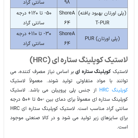
98
سانتی گراد
(پلی اورتان بهبود یافته)
ShoreA
50- تا 120+ درجه
T-PUR
64
سانتی گراد
ShoreA
30- تا 110+ درجه
(پلی اورتان) PUR
64
سانتی گراد
لاستیک کوپلینگ ستاره ای (HRC)
لاستیک
کوپلینگ ستاره ای
بر اساس نیاز مصرف کننده، می
توانند با مواد متفاوتی تولید شوند. معمولاً لاستیک
کوپلینگ HRC
از جنس پلی پروپیلن می باشد. لاستیک
کوپلینگ ستاره ای معمولاً برای دمای بین -50 تا +50 درجه
سانتی گراد مناسب است. لاستیک کوپلینگ ستاره ای HRC
برای سایزهای زیر تولید می شود و در کالا صنعتی موجود
است.