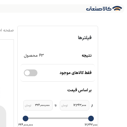
فیلترها
نتیجه
63
محصول
فقط کالاهای موجود
بر اساس قیمت
326,000,000
12,363,000