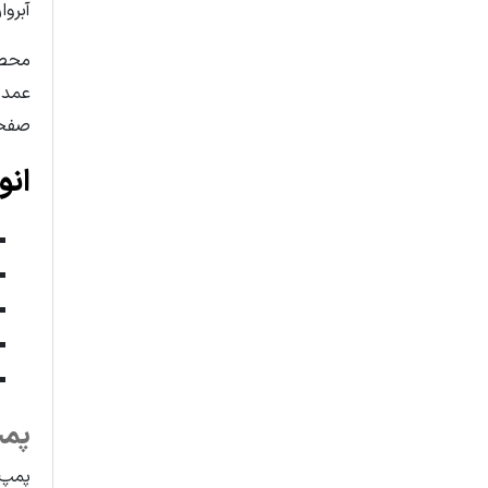
آبروا
عمده
صفحه
انو
پمپ
پمپ 