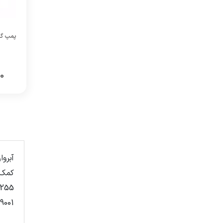
0
2
1
کمک 
ISO 9001 را ر