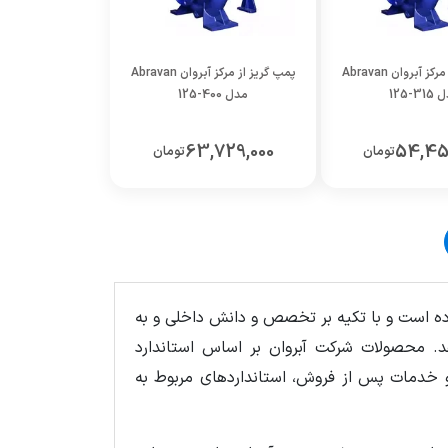
پمپ گریز از مرکز آبروان Abravan
پمپ گریز از مرکز آبروان Abravan
31-125
مدل 400-125
63,729,000
54,45
تومان
تومان
برسانی کرده است و با تکیه بر تخصص و دانش داخلی و به
د. محصولات شرکت آبروان بر اساس استاندارد
 مونتاژ و خدمات پس از فروش، استانداردهای مربوط به