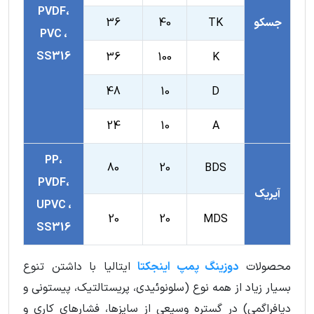
PVDF،
جسکو
TK
40
36
PVC ،
SS316
36
100
K
48
10
D
24
10
A
PP،
80
20
BDS
PVDF،
آیریک
UPVC ،
20
20
MDS
SS316
محصولات
دوزینگ پمپ اینجکتا
ایتالیا با داشتن تنوع
بسیار زیاد از همه نوع (سلونوئیدی، پریستالتیک، پیستونی و
دیافراگمی) در گستره وسیعی از سایزها، فشارهای کاری و