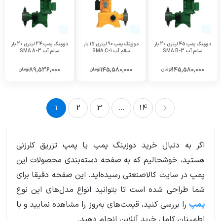
دوزینگ پمپ 45 لیتری 20 بار
دوزینگ پمپ 90 لیتری 15 بار
دوزینگ پمپ 24 لیتری 20 بار
سالم آب SMA B-3
سالم آب SMA C-1
سالم آب SMA A-3
89,536,000
145,580,000
145,580,000
تومان
تومان
تومان
1
2
3
...
14
14
...
3
2
1
اگر به دنبال خرید دوزینگ پمپ یا پمپ تزریق کلرزنی
هستید، خوشحالیم که به صفحه دسته‌بندی محصولات این
پمپ در سایت کالاصنعتی رسیده‌اید. این صفحه دقیقا برای
شما طراحی شده است تا بتوانید انواع مدل‌های این نوع
پمپ
را بررسی کنید، قیمت‌های به‌روز را مشاهده نمایید و با
اطمینان کامل خرید آنلاین انجام دهید.