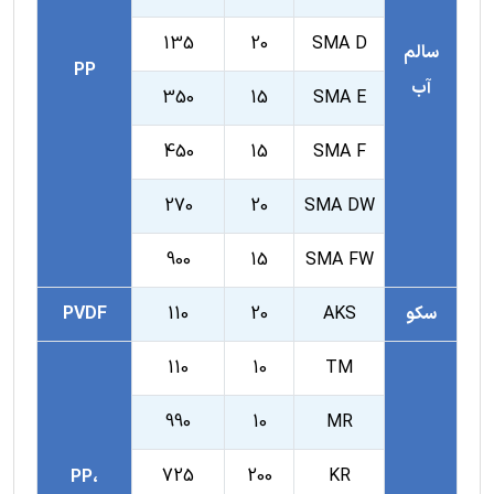
135
20
SMA D
سالم
PP
آب
350
15
SMA E
450
15
SMA F
270
20
SMA DW
900
15
SMA FW
سکو
AKS
20
110
PVDF
110
10
TM
990
10
MR
725
200
KR
PP،