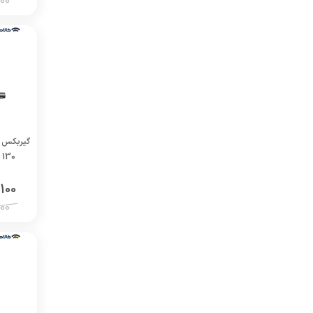
00
130 پایه دار نسبت تبدیل 70
100
00