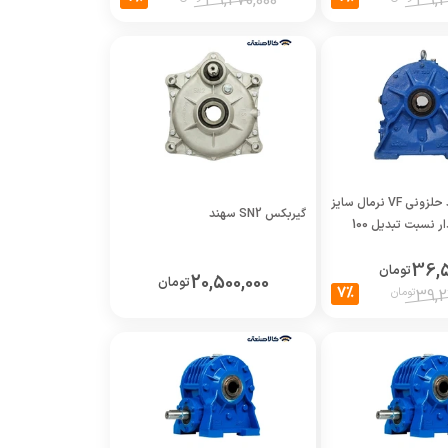
39,270,000
39,2
گیربکس سهند حلزونی VF نرمال سایز
گیربکس SN2 سهند
36,5
تومان
20,500,000
تومان
7%
تومان
39,2