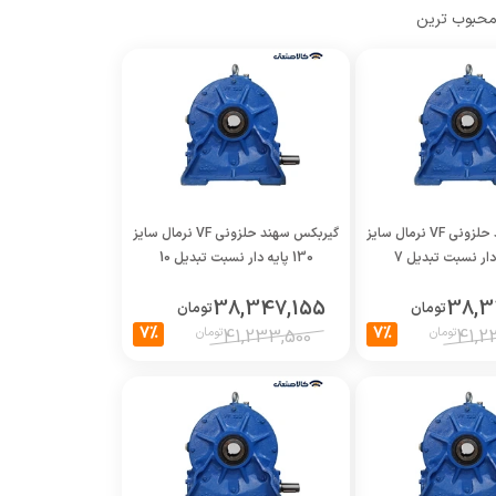
حبوب ترین
4:30
گیربکس سهند حلزونی VF نرمال سایز
گیربکس سهند حلزونی VF نرمال سایز
130 پایه دار نسبت تبدیل 10
38,347,155
38,3
تومان
تومان
7%
7%
تومان
تومان
41,233,500
41,2