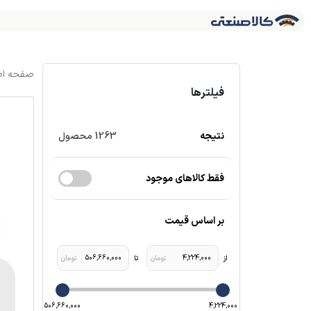
فیلترها
نتیجه
1263
محصول
فقط کالاهای موجود
بر اساس قیمت
506,660,000
4,224,000