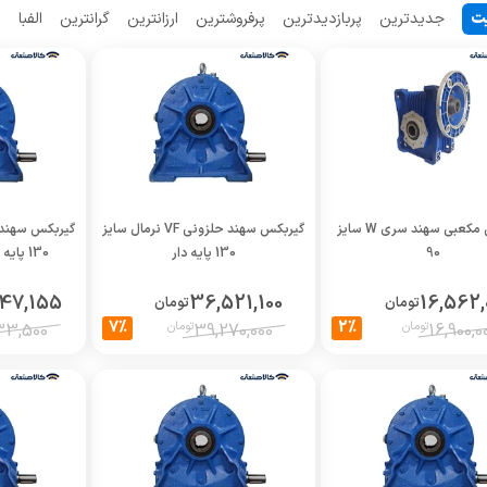
ت
جدیدترین
پربازدیدترین
پرفروشترین
ارزانترین
گرانترین
الفبا
م
معرفی پرفروش ترین گیربکس ایرانی
گیربکس مکعبی سهند سری W سایز
گیربکس سهند حلزونی VF نرمال سایز
90
130 پایه دار
130 پایه دار نسبت تبدیل 7
47,155
36,521,100
16,562,
تومان
تومان
7%
2%
تومان
تومان
33,500
39,270,000
16,900,0