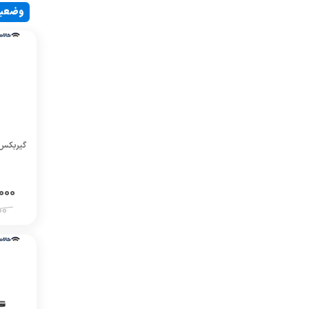
وضعی
000
00