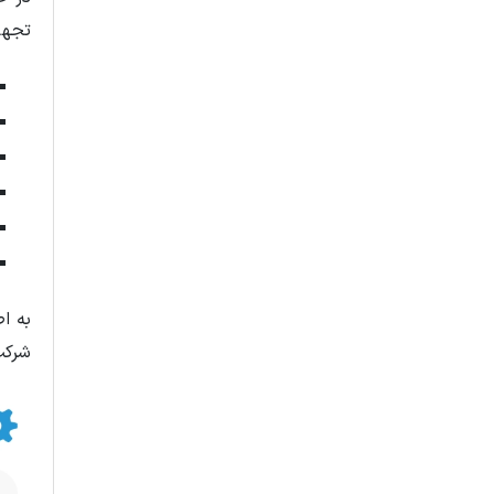
تجهیز
به ا
شرکت