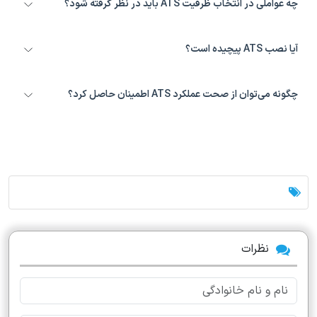
چه عواملی در انتخاب ظرفیت ATS باید در نظر گرفته شود؟
چند ثانیه و ATS های بسته در حد میلی‌ثانیه این کار را انجام می‌دهند.
ظرفیت بار مصرفی کل، حداکثر جریان مورد نیاز، و نوع منابع تغذیه (ولتاژ،
آیا نصب ATS پیچیده است؟
فرکانس) عواملی کلیدی در انتخاب ظرفیت مناسب ATS هستند.
بله - نصب ATS نیاز به دانش فنی و رعایت دقیق اصول برق‌کاری و استانداردهای
چگونه می‌توان از صحت عملکرد ATS اطمینان حاصل کرد؟
ایمنی دارد و بهتر است توسط متخصصان انجام شود.
با انجام تست‌های دوره‌ای (مانند تست شبیه‌سازی قطع برق) و سرویس و
نگهداری منظم توسط متخصصان، می‌توان از صحت عملکرد ATS اطمینان
حاصل نمود.
نظرات