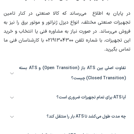
در پایان به اطلاع می‌رساند که کالا صنعتی در کنار تامین
تجهیزات صنعتی مختلف، انواع دیزل ژنراتور و موتور برق را نیز به
فروش می‌رساند. در صورت نیاز به مشاوره فنی یا انتخاب و خرید
این تجهیزات، با شماره تلفن 02191304300 با کارشناسان فنی ما
تماس بگیرید.
تفاوت اصلی بین ATS باز (Open Transition) و ATS بسته
(Closed Transition) چیست؟
ATS باز در لحظه انتقال، هر دو منبع را برای مدت کوتاهی قطع می‌کند (Break-
آیا ATS برای تمام تجهیزات ضروری است؟
Before-Make)، در حالی که ATS بسته ابتدا منابع را به صورت موازی وصل کرده
و سپس بار را منتقل می‌کند (Make-Before-Break) تا انتقال بدون وقفه انجام
ATS برای کاربردها و تجهیزاتی که نیاز به پیوستگی برق دارند، مانند مراکز داده،
چه مدت طول می‌کشد تا ATS بار را منتقل کند؟
شود.
بیمارستان‌ها، سیستم‌های حیاتی و تجهیزات حساس، ضروری است. برای بارهای
کمتر حساس، ممکن است راه‌حل‌های ساده‌تر کافی باشد.
زمان انتقال بسته به نوع ATS و تنظیمات آن متفاوت است. ATS های باز معمولاً