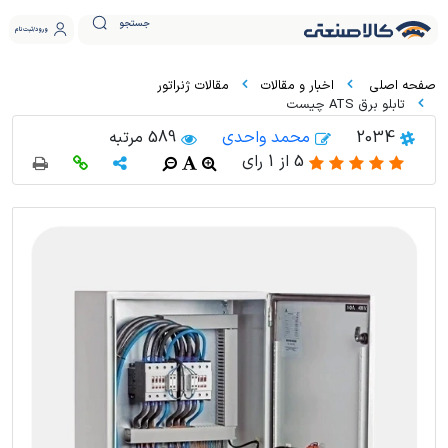
جستجو
ورود
ثبت نام
اخبار و مقالات
مقالات ژنراتور
تابلو برق ATS چیست
2034
محمد واحدی
589 مرتبه
5
از
1
رای