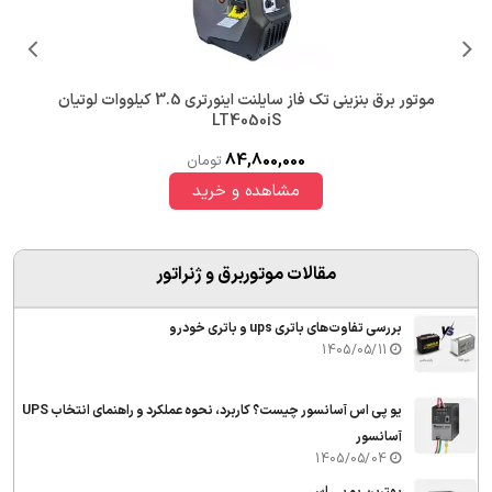
موتور برق بنزینی استارتی تک فاز 8 کاوا یورو پاور EP23900DXEW-R
144,690,000
تومان
مقالات موتوربرق و ژنراتور
بررسی تفاوت‌های باتری ups و باتری خودرو
1405/05/11
یو پی اس آسانسور چیست؟ کاربرد، نحوه عملکرد و راهنمای انتخاب UPS
آسانسور
1405/05/04