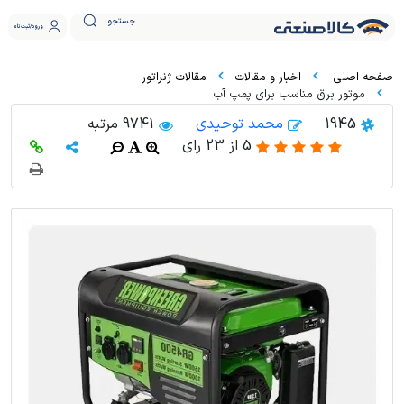
جستجو
ورود
ثبت نام
اخبار و مقالات
مقالات ژنراتور
موتور برق مناسب برای پمپ آب
1945
محمد توحیدی
9741 مرتبه
5
از
23
رای