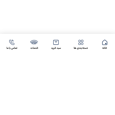
خانه
دسته بندی ها
سبد خرید
خدمات
تماس با ما
47 46 021-9100
4300 30 021-91
رسالت کالاصنعتی
کالاصنعتی یکی از شرکت‌های تامین کننده انواع کالای