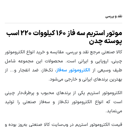
منبع الکتریکی
سه فاز
الکتروموتور
نقد و بررسی
جنس پوسته
چدن Cast Iron
موتور استریم سه فاز 160 کیلووات 220 اسب
فرکانس (HZ)
50
پوسته چدن
شرایط کارکرد Duty
S1
کالا صنعتی مرجع نقد و بررسی، مقایسه و خرید انواع الکتروموتور
چینی، اروپایی و ایرانی است. محصولات این مجموعه شامل
دور خروجی
1400 تا 1500
الکتروموتور
طیف وسیعی از
الکتروموتور سه‌فاز
، تک‌فاز، ضد انفجار و... از
بهترین برندهای ایرانی و خارجی می‌شود.
سایز فریم
315
الکتروموتور
الکتروموتور استریم یکی از برندهای محبوب و پرطرف‌دار چینی
کشور سازنده
چین
است که انواع الکتروموتور تک‌فاز و سه‌فاز صنعتی را تولید
محصول
می‌نماید.
وزن محموله (گرم)
1030000
قیمت الکتروموتور استریم در وب‌سایت کالا صنعتی به‌روز بوده و