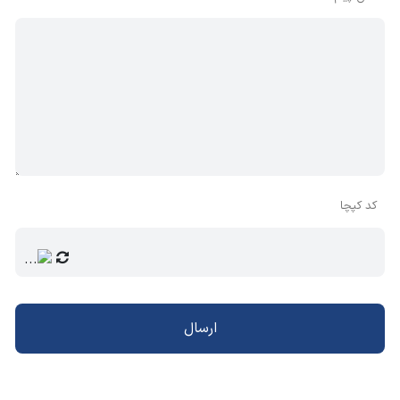
کد کپچا
ارسال