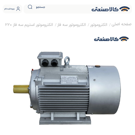
جستجو
ورود
ثبت نام
الکتروموتور
الکتروموتور سه فاز
الکتروموتور استریم سه فاز 220 اسب 160 کیلووات پوسته چدنی 1500 دور