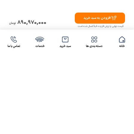
افزودن به سبد خرید
890,970,000
تومان
قیمت نهایی و ارزش افزوده قبلاً اعمال شده است
خانه
دسته بندی ها
سبد خرید
خدمات
تماس با ما
47 46 021-9100
4300 30 021-91
رسالت کالاصنعتی
کالاصنعتی یکی از شرکت‌های تامین کننده انواع کالای
صنعتی در ایران بوده که توانسته در طول سال‌های فعالیت