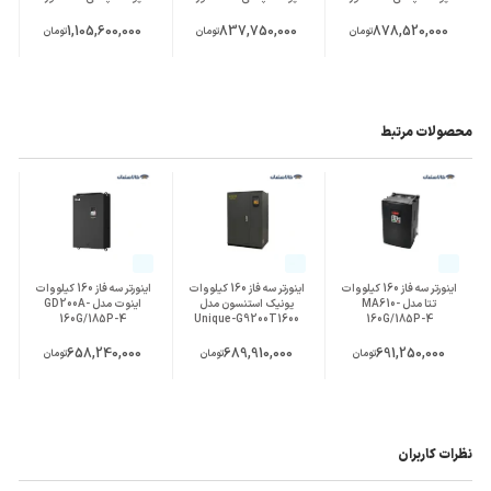
1,105,600,000
837,750,000
878,520,000
تومان
تومان
تومان
محصولات مرتبط
اینورتر سه فاز 160 کیلووات
اینورتر سه فاز 160 کیلووات
اینورتر سه فاز 160 کیلووات
تتا مدل MA610-
یونیک استنسون مدل
اینوت مدل GD200A-
160G/185P-4
Unique-G9200T1600
160G/185P-4
658,240,000
689,910,000
691,250,000
تومان
تومان
تومان
نظرات کاربران