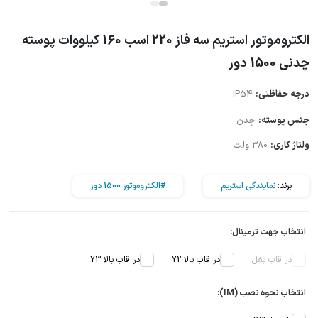
الکتروموتور استریم سه فاز 220 اسب 160 کیلووات پوسته
چدنی 1500 دور
درجه حفاظتی:
IP54
جنس پوسته:
چدن
ولتاژ کاری:
380 ولت
برند:
نمایندگی استریم
#الکتروموتور 1500 دور
انتخاب جهت ترمینال:
در قاب بغل
در قاب بالا Y2
در قاب بالا Y3
انتخاب نحوه نصب (IM):