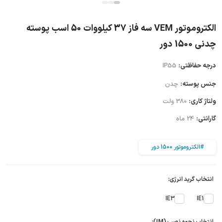
الکتروموتور VEM سه فاز 37 کیلووات 50 اسب پوسته
چدنی 1500 دور
درجه حفاظتی:
IP55
جنس پوسته:
چدن
ولتاژ کاری:
380 ولت
گارانتی:
24 ماه
#الکتروموتور 1500 دور
انتخاب گرید انرژی:
IE3
IE1