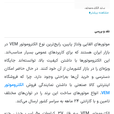
برند الکتروموتور
وم VEM
خارجی
گرید انرژی
IE1
,
IE3
نقد و بررسی
توان الکتروموتور
50HP - 37KW
موتورهای القایی ولتاژ پایین، رایج‌ترین نوع الکتروموتور VEM در
55
IP
بازار ایران هستند که برای کاربردهای عمومی بسیار مناسب‌اند.
منبع الکتریکی
این الکتروموتورها با داشتن کیفیت بالا، توانسته‌اند جایگاه
سه فاز
الکتروموتور
ویژه‌ای را در بازار کشورمان از آن خود کنند. در حال حاضر امکان
جنس پوسته
چدن Cast Iron
دسترسی و خرید آن‌ها به‌راحتی وجود دارد، چرا که فروشگاه
اینترنتی کالا صنعتی با داشتن نمایندگی فروش
الکتروموتور
فرکانس (HZ)
50
,
60
VEM
، انواع موتورهای ساخت این برند را در توان‌های مختلف
شرایط کارکرد Duty
S1
تامین و با گارانتی 24 ماهه به سراسر کشور ارسال می‌کند.
دور خروجی
1400 تا 1500
الکتروموتور VEM سه فاز 37 کیلووات 50 اسب چدنی جزو
الکتروموتور