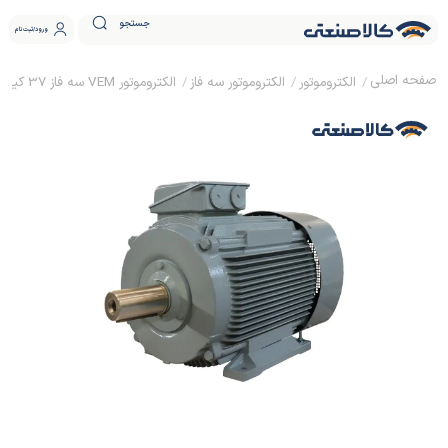
جستجو
ورود
ثبت نام
الکتروموتور
الکتروموتور سه فاز
الکتروموتور VEM سه فاز 37 کیلووات 50 اسب پوسته چدنی 1500 دور