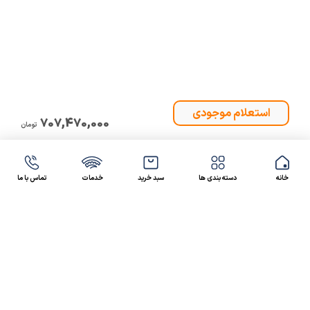
707,470,000
تومان
خانه
دسته بندی ها
سبد خرید
خدمات
تماس با ما
47 46 021-9100
4300 30 021-91