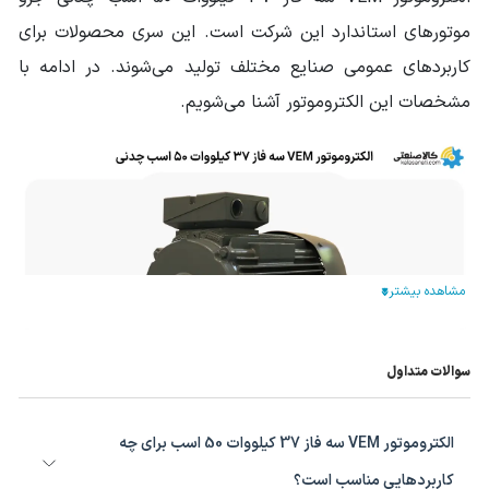
موتورهای استاندارد این شرکت است. این سری محصولات برای
سایز فریم
225
کاربردهای عمومی صنایع مختلف تولید می‌شوند. در ادامه با
الکتروموتور
مشخصات این الکتروموتور آشنا می‌شویم.
وزن محموله (گرم)
337000
سایر مشخصات
مناسب برای کار دائم
جنس سیم پیچ: مس
سوالات متداول
مشخصات فنی الکتروموتور VEM سه فاز
الکتروموتور VEM سه فاز 37 کیلووات 50 اسب برای چه
37 کیلووات 50 اسب چدنی
کاربردهایی مناسب است؟