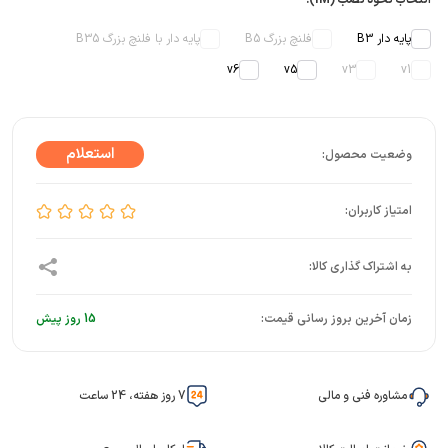
انتخاب نحوه نصب (IM):
پایه دار B3
فلنچ بزرگ B5
پایه دار با فلنچ بزرگ B35
v6
v5
v3
v1
زمان آخرین بروز رسانی قیمت:
15 روز پیش
مشاوره فنی و مالی
7 روز هفته، 24 ساعت