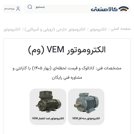
جستجو
ورود
ثبت نام
الکتروموتور
الکتروموتور خارجی (اروپایی و آمریکایی)
الکتروموتور وم (M
الکتروموتور VEM (وم)
مشخصات فنی؛ کاتالوگ و قیمت لحظه‌ای (بهار ۱۴۰۵) با گارانتی و
مشاوره فنی رایگان