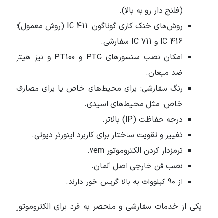
(فلنج دار رو به بالا).
روش‌های خنک کاری گوناگون: IC 411 (روش معمول)؛
IC 416 و IC 711 سفارشی.
امکان نصب سنسورهای PTC و PT100 و نیز هیتر
ضد میعان.
رنگ سفارشی: برای محیط‌های خاص یا برای مصارف
خاص، مثل محیط‌های اسیدی.
درجه حفاظت (IP) بالاتر.
تغییر و تقویت ساختار برای کاربرد اینورتر دیوتی.
ترمزدار کردن الکتروموتور vem.
نصب فن خارجی اصل آلمان.
از 90 کیلووات به بالا گریس‌ خور دارند.
یکی از خدمات سفارشی و منحصر به فرد برای الکتروموتور