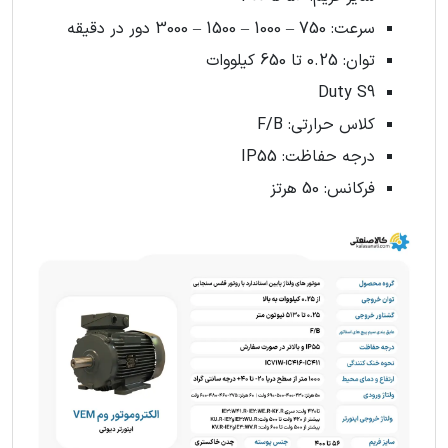
سرعت: 750 – 1000 – 1500 – 3000 دور در دقیقه
توان: 0.25 تا 650 کیلووات
Duty S9
کلاس حرارتی: F/B
درجه حفاظت: IP55
فرکانس: 50 هرتز