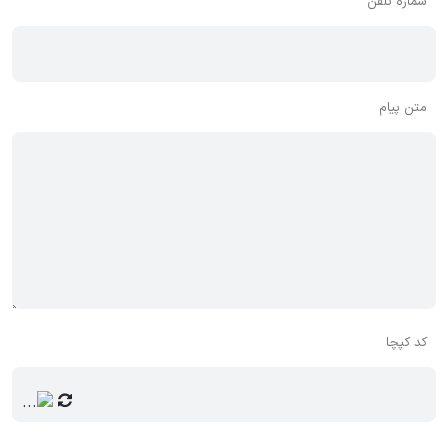
شماره تلفن
متن پیام
کد کپچا