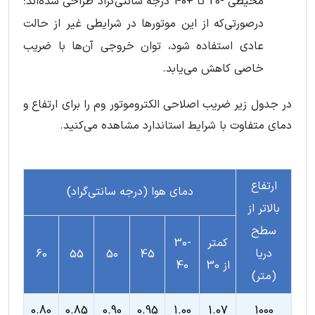
محیطی -20 تا +40 درجه سانتی‌گراد طراحی شده‌اند؛
درصورتی‌که از این موتورها در شرایطی غیر از حالت
عادی استفاده شود، توان خروجی آن‌ها با ضریب
خاصی کاهش می‌یابد.
در جدول زیر ضریب اصلاحی الکتروموتور وم را برای ارتفاع و
دمای متفاوت با شرایط استاندارد مشاهده می‌کنید.
ارتفاع
دمای هوا (درجه سانتی‌گراد)
بالاتر از
سطح
کمتر
30-
دریا
60
55
50
45
از 30
40
(متر)
0.80
0.85
0.90
0.95
1.00
1.07
1000