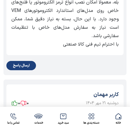
بله، معمولاً امکان نصب انواع ترمز الکتروموتور یا فلنج‌های
خاص روی مدل‌های استاندارد الکتروموتورهای VEM
وجود دارد. با این حال، بسته به نیاز دقیق شما، ممکن
است نیاز به سفارش مدل‌های خاص با تنظیمات
سفارشی باشد.
با احترام تیم فنی کالا صنعتی
ارسال پاسخ
کاربر مهمان
دوشنبه 21 مهر 1404
0
0
سلام وقت بخیر. برای یک فن سانتریفیوژ که نیاز به توان
1.5 کیلووات داره، آیا مدل‌های الکتروموتور VEM سه‌ فاز
خانه
دسته بندی ها
سبد خرید
خدمات
تماس با ما