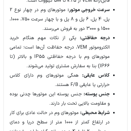
قابل‌ارائه VEM از 0.25 تا 500 کیلووات است.
سرعت خروجی موتور:
موتورهای وم در چهار نوع 2
پل، 4 پل، 6 پل و 8 پل و با چهار سرعت 750، 1000،
1500 و 3000 دور به فروش می‌رسند.
درجه حفاظتی:
یکی از نکات مهم هنگام خرید
الکتروموتور VEM، درجه حفاظت آن‌ها است؛ تمامی
موتورهای وم با درجه حفاظتی IP55 و بالاتر (تا
IP66) بنا به سفارش مشتری تولید می‌شوند.
کلاس عایقی:
همگی موتورهای وم دارای کلاس
حرارتی یا عایقی F/B هستند.
جنس پوسته:
جنس پوسته این موتورها چدنی بوده
و مقاومت بالایی تحت بار دارند.
شرایط محیطی:
موتورهای وم در حالت عادی برای کار
در ارتفاع کمتر از 1000 متر از سطح دریا و دمای