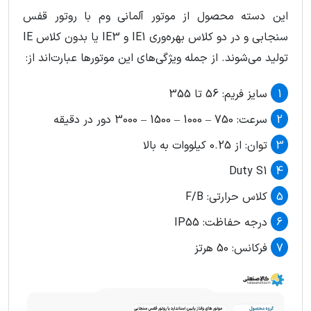
این دسته محصول از موتور آلمانی وم با روتور قفس
سنجابی و در دو کلاس بهره‌وری IE1 و IE3 یا بدون کلاس IE
تولید می‌شوند. از جمله ویژگی‌های این موتورها عبارت‌اند از:
سایز فریم: 56 تا 355
سرعت: 750 – 1000 – 1500 – 3000 دور در دقیقه
توان: از 0.25 کیلووات به بالا
Duty S1
کلاس حرارتی: F/B
درجه حفاظت: IP55
فرکانس: 50 هرتز