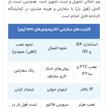
وم، امکان تحویل و تست تجهیز است. همچنین تست بار
کامل (فول بار) با سفارش و هزینه مشتری در آزمایشگاه
کارخانه قابل انجام است.
قابلیت‌های سفارشی الکتروموتورهای vem (وم)
استاندارد IE4
نحوه نصب
نحوه اتصال
و IE2
(افقی/ عمودی)
نصب PTC و
روش‌های خنک
رنگ سفارشی
PT100
کاری مختلف
IP بالاتر
اینورتر دیوتی
ترمزدار کردن
نصب هیتر
سرویس فاکتور
تست فول بار در