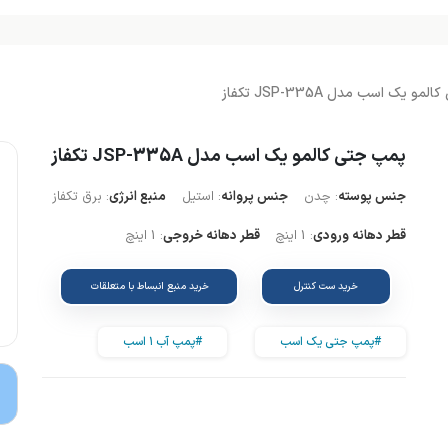
و یک اسب مدل JSP-335A تکفاز
پمپ جتی کالمو یک اسب مدل JSP-335A تکفاز
جنس پوسته
: چدن
جنس پروانه
: استیل
منبع انرژی
: برق تکفاز
قطر دهانه ورودی
: 1 اینچ
قطر دهانه خروجی
: 1 اینچ
خرید ست کنترل
خرید منبع انبساط با متعلقات
#پمپ جتی یک اسب
#پمپ آب ۱ اسب