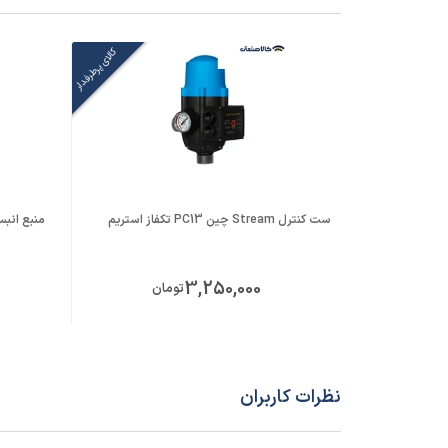
کالای پرطرفدار
ست کنترل Stream چین PC13 تکفاز استریم
منبع انبساط 50 لیتری لئ
3,250,000
تومان
نظرات کاربران