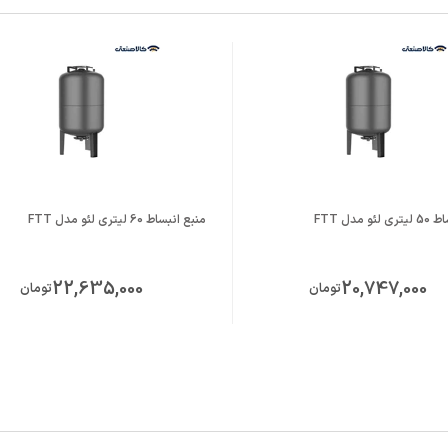
و مدل FTT
منبع انبساط 60 لیتری لئو مدل FTT
22,635,000
20,747,000
تومان
تومان