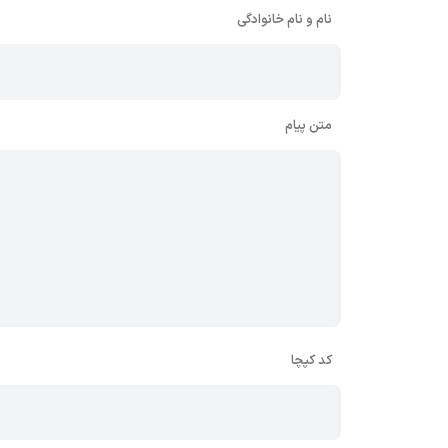
نام و نام خانوادگی
متن پیام
کد کپچا