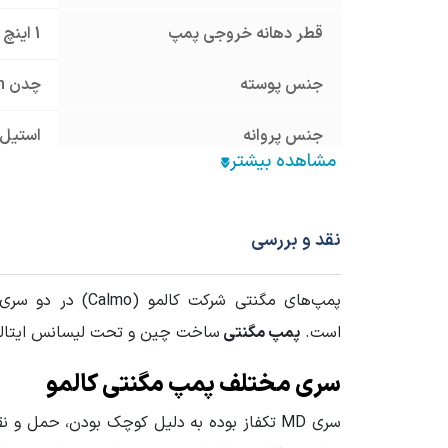
قطر دهانه خروجی پمپ
1 اینچ
جنس پوسته
چدن Cast Iron
جنس پروانه
استیل 304 inless Steel AISI
منبع انرژی
برق تک
وزن محموله (گرم)
10000
نقد و بررسی
است.
پمپ‌ مگنتی
ساخت چین و تحت لیسانس ایتالیا ا
سری مختلف پمپ مگنتی کالمو
سری MD تکفاز بوده به دلیل کوچک بودن، حمل 