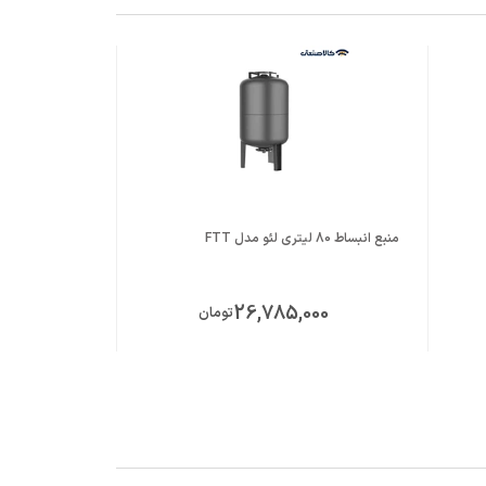
منبع انبساط 80 لیتری لئو مدل FTT
00
26,785,000
تومان