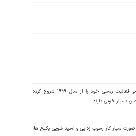
پمپ‌های مگنتی شرکت کالمو (Calmo) در دو سری MD و MX طراحی، تولید و روانه بازار شده‌اند. شرکت چینی کالمو فعالیت رسمی خود را از سال 1999 شروع کرده
ان بسیار خوبی دارند.
 به صورت سیار کار رسوب زدایی و اسید شویی پکیج ها،