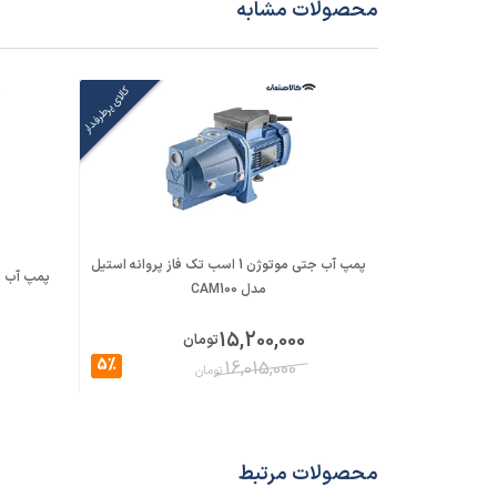
محصولات مشابه
کالای پرطرفدار
پمپ آب جتی موتوژن 1 اسب تک فاز پروانه استیل
پمپ آب جتی 1 اسب الکتروژ
مدل CAM100
15,200,000
تومان
5%
16,015,000
تومان
محصولات مرتبط