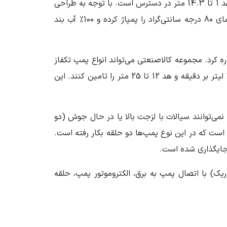
چیلرها و کولرها را انجام می‌دهند. این سری از پمپ‌های کالمو (MD) از توان 22 تا 280 وات، دبی 8 تا 150 لیتر بر دقیقه و هد 1 تا 14.3 متر در دسترس است. با توجه به طراحی
خاص، پمپ‌های مگنتی کالمو که با عنوان پمپ‌ های اسیدشویی نیز معرفی شده‌ اند، بسیار با کیفیت بوده، سیالات تا دمای 80 درجه سانتی‌گراد را پمپاژ کرده و 100% آب بند
ره کرد. مجموعه کالاصنعتی می‌تواند انواع پمپ‌ تکفاز
و سه فاز کالمو و همچنین لوازم جانبی آن‌ها را تامین کند. سری MX کالمو سه فاز است. این سری می‌توانند دبی 100 تا 150 لیتر بر دقیقه و هد 12 تا 25 متر را تامین کنند. این
نمی‌توانند سیالات با لزجت بالا یا در حال جوش (دو
 است. مکانیزم پمپ‌های مگنتی بدین صورت است که در این نوع پمپ‌ها دو حلقه بکار رفته است.
جایگذاری شده است.
MX (سه فاز معرف به نام پمپ اسید سولفوریک) با اتصال پمپ به برق، الکتروموتور پمپ، حلقه
ی توسط مگنت‌ها ایجاد شده و این میدان مغناطیسی
 می‌کند.