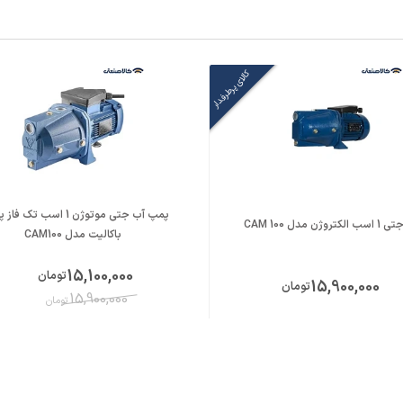
کالای پرطرفدار
پمپ آب جتی موتوژن 1 اسب تک ف
ن مدل CAM 100
باکالیت مدل CAM100
15,100,000
تومان
15,900,000
تومان
15,900,000
تومان