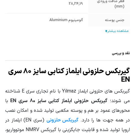
قطر شافت ورودی
28
,
24
,
19
(mm)
جنس پوسته
آلومینیوم Aluminium
قطر شافت خروجی
35
(mm)
جنس دنده
فسفر برنز
نقد و بررسی
گیربکس حلزونی ایلماز کتابی سایز 80 سری
EN
گیربکس های حلزونی ایلماز Yilmaz با نام تجاری سری E شناخته
می شوند؛
گیربکس حلزونی ایلماز کتابی سایز 80 سری EN
با
محورهای عمود بر هم و پوسته مکعبی تولید شده و امکان نصب
در همه جهت ها را دارد.
گیربکس حلزونی
(سری EN) ایلماز در
اروپا تولید شده و قابلیت جایگزینی با گیربکس NMRV موتوواریو،