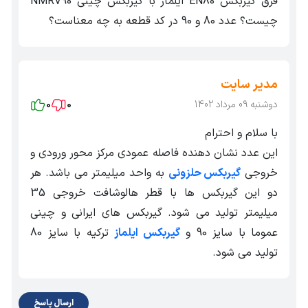
فرق گیربکس EN80 ایلماز با گیربکس چینی NMRV90
چیست؟ عدد 80 و 90 در کد قطعه به چه معناست؟
مدیر سایت
دوشنبه 09 مرداد 1402
0
0
با سلام و احترام
این عدد نشان دهنده فاصله عمودی مرکز محور ورودی و
خروجی
گیربکس حلزونی
به واحد میلیمتر می باشد. هر
دو این گیربکس ها با قطر هالوشافت خروجی 35
میلیمتر تولید می شود. گیربکس های ایرانی و چینی
عموما با سایز 90 و
گیربکس ایلماز
ترکیه با سایز 80
تولید می شود.
ارسال پاسخ