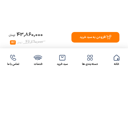
43,860,000
تومان
افزودن به سبد خرید
46,290,000
5%
تومان
خانه
دسته بندی ها
سبد خرید
خدمات
تماس با ما
47 46 021-9100
4300 30 021-91