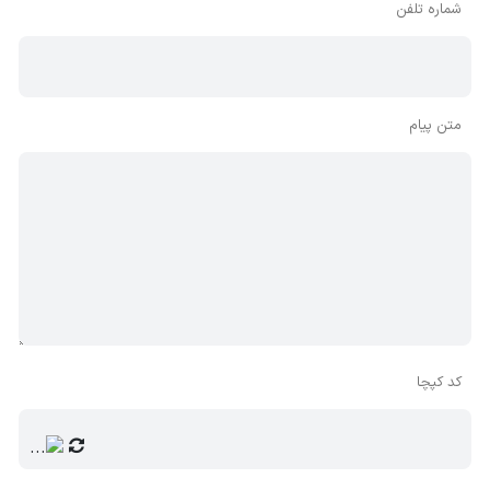
شماره تلفن
متن پیام
کد کپچا