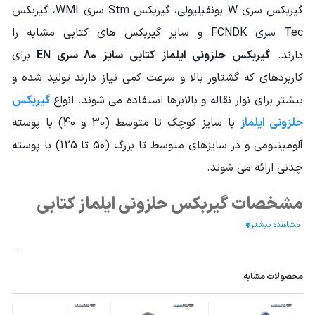
گیربکس سری W بونفیلیولی، گیربکس Stm سری WMI، گیربکس
Tec سری FCNDK و سایر گیربکس های کتابی مشابه را
دارند.
گیربکس حلزونی ایلماز کتابی سایز 80 سری EN
برای
کاربردهای که گشتاور بالا و سرعت کمی نیاز دارند تولید شده و
بیشتر برای نوار نقاله و بالابرها استفاده می شوند. انواع
گیربکس
حلزونی ایلماز
با سایز کوچک تا متوسط (30 و 40) با پوسته
آلومینیومی و در سایزهای متوسط تا بزرگ (50 تا 125) با پوسته
چدنی ارائه می شوند.
مشخصات گیربکس حلزونی ایلماز کتابی
سایز 80 سری EN
برخی از ویژگی های کلیدی و
مشخصات گیربکس حلزونی ایلماز
کتابی سایز 80 سری EN
عبارتند از:
محصولات مشابه
این
گیربکس صنعتی
با محور ورودی و خروجی هالوشافت