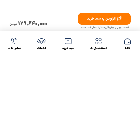
افزودن به سبد خرید
179,640,000
تومان
قیمت نهایی و ارزش افزوده قبلاً اعمال شده است
خانه
دسته بندی ها
سبد خرید
خدمات
تماس با ما
47 46 021-9100
4300 30 021-91
رسالت کالاصنعتی
کالاصنعتی یکی از شرکت‌های تامین کننده انواع کالای
صنعتی در ایران بوده که توانسته در طول سال‌های فعالیت