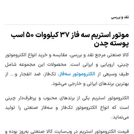
منبع الکتریکی
سه فاز
الکتروموتور
نقد و بررسی
جنس پوسته
چدن Cast Iron
موتور استریم سه فاز 37 کیلووات 50 اسب
فرکانس (HZ)
50
پوسته چدن
شرایط کارکرد Duty
S1
کالا صنعتی مرجع نقد و بررسی، مقایسه و خرید انواع الکتروموتور
چینی، اروپایی و ایرانی است. محصولات این مجموعه شامل
دور خروجی
3000
الکتروموتور
طیف وسیعی از
الکتروموتور سه‌فاز
، تک‌فاز، ضد انفجار و... از
بهترین برندهای ایرانی و خارجی می‌شود.
سایز فریم
200
الکتروموتور
الکتروموتور استریم یکی از برندهای محبوب و پرطرف‌دار چینی
کشور سازنده
چین
است که انواع الکتروموتور تک‌فاز و سه‌فاز صنعتی را تولید
محصول
می‌نماید.
سایر مشخصات
مناسب برای کار دائم
جنس سیم پیچ: مس
قیمت الکتروموتور استریم در وب‌سایت کالا صنعتی به‌روز بوده و