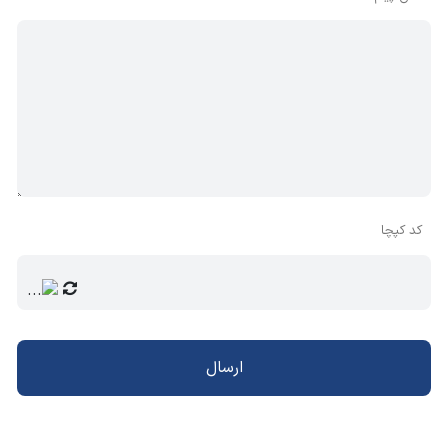
کد کپچا
ارسال