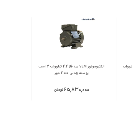
بارلی سه فاز 3 اسب 2.2 کیلووات
الکتروموتور VEM سه فاز 2.2 کیلووات 3 اسب
پوسته چدنی 3000 دور
پوست
ت
65,830,000
تومان