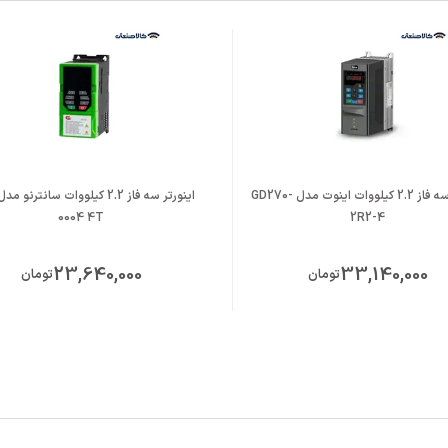
اینورتر سه فاز 2.2 کیلووات اینوت مدل GD270-
0004 4T
2R2-4
23,640,000
33,140,000
تومان
تومان