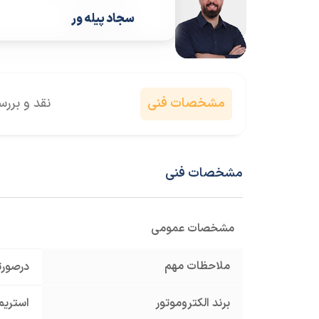
سجاد پیله ور
مشخصات فنی
نقد و برر
مشخصات فنی
مشخصات عمومی
ملاحظات مهم
درصورت
برند الکتروموتور
استریم ream