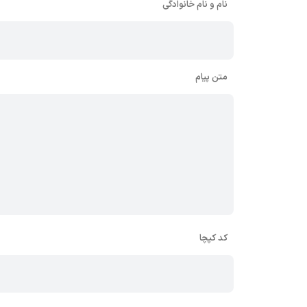
نام و نام خانوادگی
متن پیام
کد کپچا