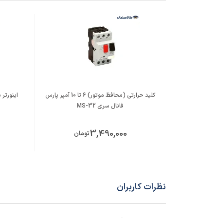
کلید حرارتی (محافظ موتور) 6 تا 10 آمپر پارس
فانال سری MS-32
3,490,000
تومان
نظرات کاربران