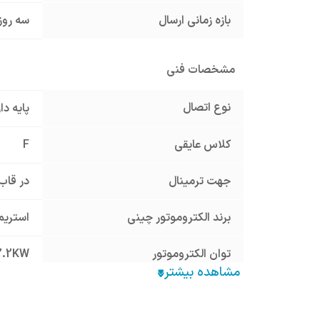
بازه زمانی ارسال
سه روز
مشخصات فنی
نوع اتصال
پایه د
کلاس عایقی
F
جهت ترمینال
در قاب
برند الکتروموتور چینی
استریم ream
توان الکتروموتور
2.2KW
54
IP