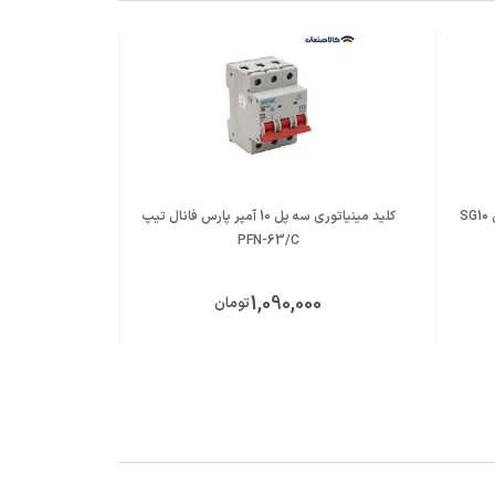
اینورتر سه فاز 2.2 کیلووات سانترنو مدل SG10
کلید مینیاتوری سه پل 10 آمپر پارس فانال تیپ
PFN-63/C
00
1,090,000
تومان