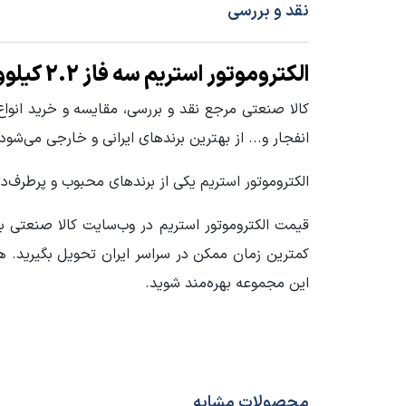
منبع الکتریکی الکتروموتور
سه فاز
نقد و بررسی
جنس پوسته
چدن Cast Iron
الکتروموتور استریم سه فاز 2.2 کیلووات 3 اسب پوسته چدن
فرکانس (HZ)
50
کالا صنعتی مرجع نقد و بررسی، مقایسه و خرید انو
انفجار و... از بهترین برندهای ایرانی و خارجی می‌شود.
شرایط کارکرد Duty
S1
الکتروموتور استریم یکی از برندهای محبوب و پرطرف‌دار
دور خروجی الکتروموتور
3000
قیمت الکتروموتور استریم در وب‌سایت کالا صنعتی به
سایز فریم الکتروموتور
90
کمترین زمان ممکن در سراسر ایران تحویل بگیرید. 
این مجموعه بهره‌مند شوید.
کشور سازنده محصول
چین
سایر مشخصات
مناسب 
جنس س
محصولات مشابه