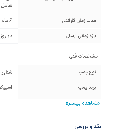
شامل گ
مدت زمان گارانتی
6 ماه
بازه زمانی ارسال
دو روز 
مشخصات فنی
نوع پمپ
شناور
برند پمپ
اسپیکو ico
بازه هد ماکزیمم پمپ
50 تا 80 متر
بازه دبی ماکزیمم پمپ
20 تا 40 متر مکعب در ساعت
نقد و بررسی
قطر دهانه خروجی پمپ
3 اینچ