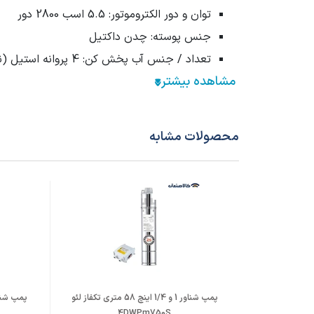
توان و دور الکتروموتور: 5.5 اسب 2800 دور
جنس پوسته: چدن داکتیل
تعداد / جنس آب پخش کن: 4 پروانه استیل (نوع S)
وزن: 40 کیلوگرم
آمپر مصرفی: 9
ضمانت محصول: 6 ماه از تاریخ خرید / یک سال از تاریخ ساخت
محصولات مشابه
قیمت شناور 3 اینچ 58 متری سه فاز اسپیکو SO 3-4-3
معتبر به آن دسترسی داشته باشند.
به دلیل بهره‌گیری از قطعات باکیفیت و استفاده از مو
چینی بالاتر است. با این حال، این اختلاف قیمت به دل
پمپ شناور 1 و 1/4 اینچ 58 متری تکفاز لئو
خرید شناور 3 اینچ 58 متری سه فاز اسپیکو SO 3-4-3
4DWPm750S