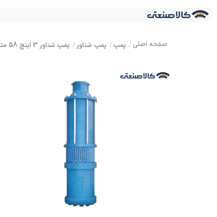
پمپ
پمپ شناور
پمپ شناور 3 اینچ 58 متری سه فاز اسپیکو مدل SO 3-4-3