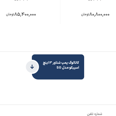
خرید اینترنتی شناور سه فاز 3 اینچ 58 متری اسپیکو مدل SO 3-4-3 از طریق وب
85,400,000
80,800,000
می‌توانند جهت دریافت راهنمایی‌های فنی و تجاری، اطمینان از مو
تومان
تومان
اط باشند.
کاتالوگ پمپ شناور 3 اینچ
اسپیکو مدل SO
شماره تلفن