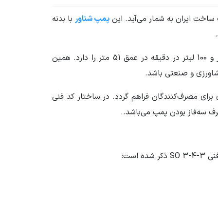
پمپ شناور
با بدنه
موتور قدرتمند سه فاز با توان 4 کیلووات معادل 5.5 اسب بخار، توانایی تامین دبی 450 لیتر در دقیقه در عمق 25 متر و 100 لیتر در دقیقه در عمق 51 متر را دارد. همین
شاورزی و صنعتی باشد.
 بیشتری برای مصرف‌کنندگان فراهم گردد. در ساختار کد فنی