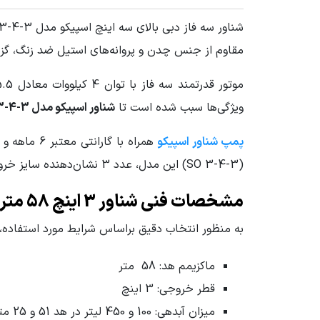
شناور سه فاز دبی بالای سه اینچ اسپیکو مدل SO 3-4-3 با ارتفاع هد ماکزیمم 58 متر، یکی از پمپ‌های پرکاربرد و باکیفیت ساخت ایران به شمار می‌آید. این
جنس پوسته
چدن Cast Iron
مقاوم از جنس چدن و پروانه‌های استیل ضد زنگ، گزی
جنس پروانه
استیل 304 inless Steel AISI
ویژگی‌ها سبب شده است تا
شناور اسپیکو مدل SO 3-4-3
منبع انرژی
برق سه
پمپ شناور اسپیکو
همراه با 
الکتروموتور قابل اتصال
2900 دور
(SO 3-4-3) این مدل، عدد 3 نشان‌دهنده سایز خروجی برحسب اینچ، عدد 4 بیانگر تعداد طبقات (پروانه‌ها) و عدد 3 معرف سه‌فاز بودن پمپ می‌باشد..
وزن محموله (گرم)
40500
مشخصات فنی شناور 3 اینچ 58 متری سه فاز اسپیکو SO 3-4-3
سایر مشخصات
ماکزیمم دبی: 27
به منظور انتخاب دقیق براساس شرایط مورد استفاده، در ادامه مشخصات فنی شناور 3 اینچ 58 
ماکزیمم هد: 58 متر
قطر خروجی: 3 اینچ
میزان آبدهی: 100 و 450 لیتر در هد 51 و 25 متر