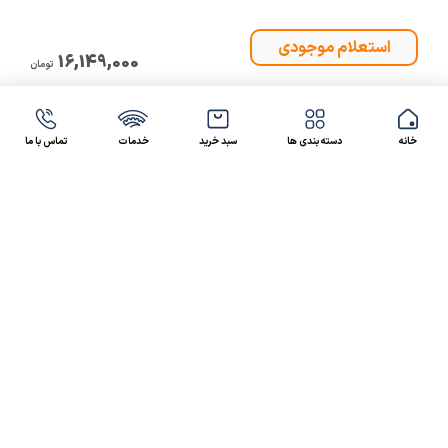
16,149,000
تومان
خانه
دسته بندی ها
سبد خرید
خدمات
تماس با ما
47 46 021-9100
4300 30 021-91
رسالت کالاصنعتی
کالاصنعتی یکی از شرکت‌های تامین کننده انواع کالای
صنعتی در ایران بوده که توانسته در طول سال‌های فعالیت