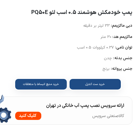
پمپ خودمکش هوشمند 0.5 اسب لئو PQ50E
دبی ماکزیمم:
33 لیتر بر دقیقه
ماکزیمم هد:
30 متر
توان نامی:
0.37 کیلووات 0.5 اسب
جنس بدنه:
چدن
جنس پروانه:
برنج
خرید ست کنترل
خرید منبع انبساط با متعلقات