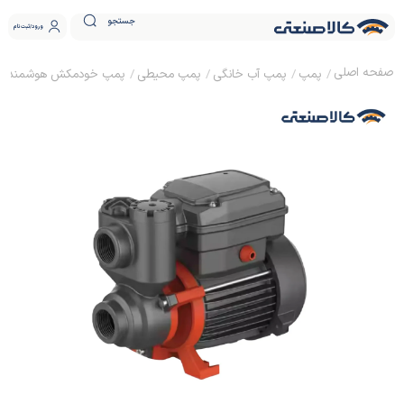
جستجو
ورود
ثبت نام
پمپ
پمپ آب خانگی
پمپ محیطی
پمپ خودمکش هوشمند 0.5 اسب لئو PQ50E