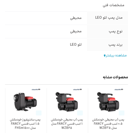
مشخصات فنی
مدل پمپ لئو LEO
محیطی
نوع پمپ
محیطی
برند پمپ
لئو LEO
قطر دهانه ورودی
1 اینچ
پمپ
قطر دهانه خروجی
محصولات مشابه
1 اینچ
پمپ
جنس پوسته
چدن Cast Iron
جنس پروانه
برنج Brass
پمپ آب محیطی خودمکش
پمپ آب محیطی خودمکش
پمپ سانتریفیوژ خودمکش
منبع انرژی
برق تک فاز
0.5 اسب فنسی FANCY
1 اسب فنسی FANCY مدل
1.5 اسب فنسی FANCY
مدل WZB35
WZB65
مدل FHSm1500