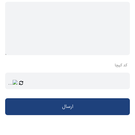
کد کپچا
ارسال