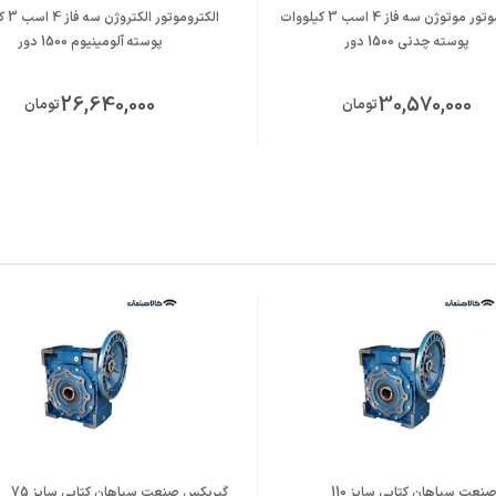
الکتروموتور موتوژن سه فاز 4 اسب 3 کیلووات
الکترومو
پوسته چدنی 1500 دور
پوسته آلومینیوم 1500 دور
26,640,000
30,570,000
تومان
تومان
عت سپاهان کتابی سایز 110
گیربکس صنعت سپاهان کتابی سایز 75