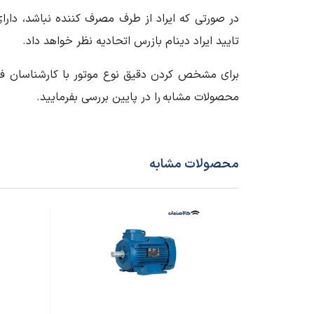
شرایط کارکرد Duty
S1
در صورتی که ایراد از طرف مصرف کننده نباشد، دارا
تایید ایراد دینام بازرس اتحادیه نظر خواهد داد.
دور خروجی الکتروموتور
1400 تا 1500
برای مشخص کردن دقیق نوع موتور با کارشناسان فر
سایز فریم الکتروموتور
100
محصولات مشابه
را در پایین بررسی بفرمایید.
کشور سازنده محصول
چین
وزن محموله (گرم)
29000
محصولات مشابه
سایر مشخصات
مناسب 
جنس س