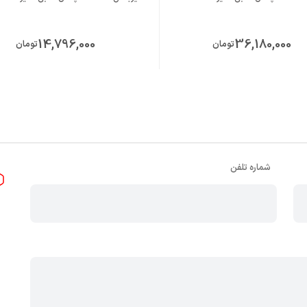
14,796,000
36,180,000
تومان
تومان
شماره تلفن