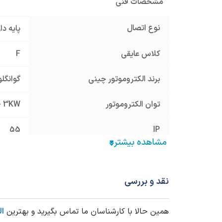
مشخصات فنی
نوع اتصال
پایه د
کلاس عایقی
F
برند الکتروموتور چینی
گوانگلو anglu
توان الکتروموتور
- 3KW
55
IP
منبع الکتریکی الکتروموتور
سه فاز
جنس پوسته
چدن Cast Iron
نقد و بررسی
فرکانس (HZ)
50
همین حالا با کارشناسان ما تماس بگیرید و بهترین
ال