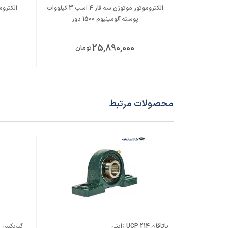
الکتروموتور موتوژن سه فاز 4 اسب 3 کیلووات
پوسته آلومینیوم 1500 دور
25,890,000
تومان
محصولات مرتبط
یاتاقان UCP 214 ژاپنی
گیربکس صن