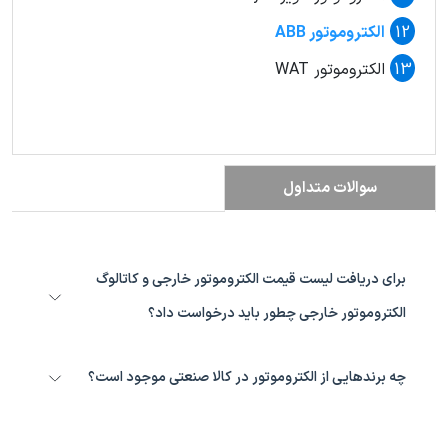
الکتروموتور ABB
الکتروموتور WAT
سوالات متداول
برای دریافت لیست قیمت الکتروموتور خارجی و کاتالوگ
الکتروموتور خارجی چطور باید درخواست داد؟
در بخش بانک کاتالوگ میتوانید کاتالوگ انواع الکتروموتور خارجی را
دریافت و برای دریافت قیمت الکتروموتور خارجی با کارشناسان فروش در
چه برندهایی از الکتروموتور در کالا صنعتی موجود است؟
تماس باشید.
الکتروموتور ومات ایتالیا Vemat
الکتروموتور ایلماز Yilmaz