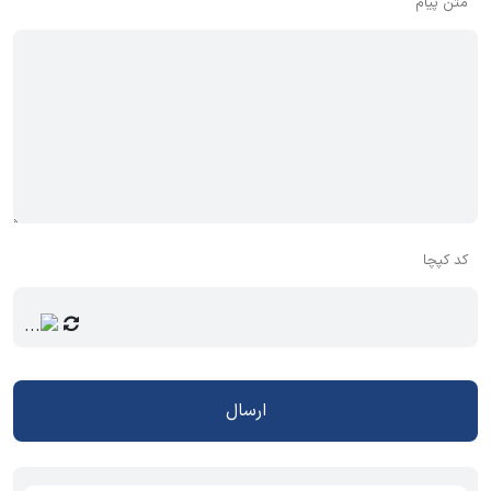
متن پیام
کد کپچا
ارسال