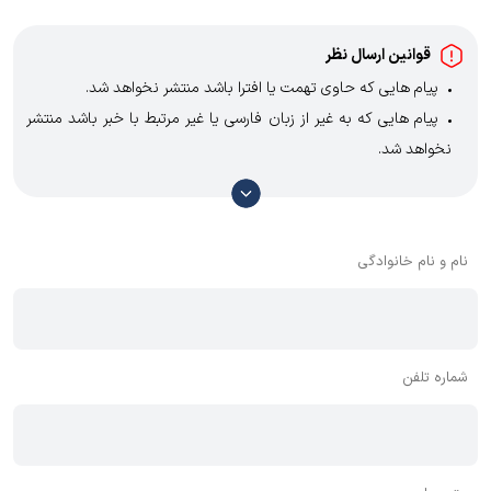
الکتروموتور زیمنس Siemens
الکتروموتور وگ WEG
قوانین ارسال نظر
الکتروموتور چمپ ایتالیا Cemp
پیام هایی که حاوی تهمت یا افترا باشد منتشر نخواهد شد.
الکتروموتور گاماک Gamak
پیام هایی که به غیر از زبان فارسی یا غیر مرتبط با خبر باشد منتشر
الکتروموتور ولت Volt
الکتروموتور مارلی Marelli Motori
نخواهد شد.
الکتروموتور VEM
با توجه به آن که امکان موافقت یا مخالفت با محتوای نظرات وجود
الکتروموتور موتو واریو Motovario
دارد، معمولا نظراتی که محتوای مشابه دارند، انتشار نمی‌یابند بنابراین
الکتروموتور هویر Hoyer
توصیه می‌شود از مثبت و منفی استفاده کنید.
الکتروموتور ABB
نام و نام خانوادگی
الکتروموتور WAT
شماره تلفن