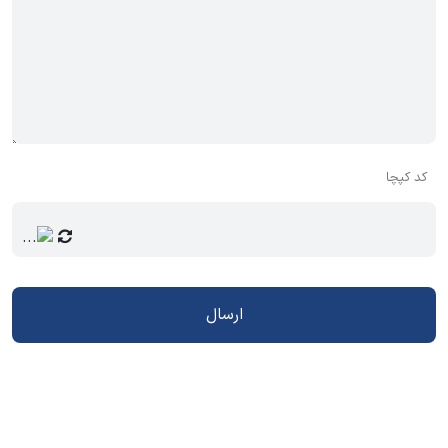
کد کپچا
ارسال