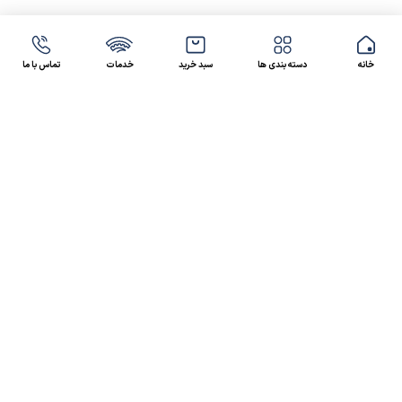
خانه
دسته بندی ها
سبد خرید
خدمات
تماس با ما
47 46 021-9100
4300 30 021-91
رسالت کالاصنعتی
کالاصنعتی یکی از شرکت‌های تامین کننده انواع کالای
صنعتی در ایران بوده که توانسته در طول سال‌های فعالیت
ارسال سریع پیشنهاد مالی و فنی،
خود، خدماتی نظیر،
مشاوره و خدمات پس از فروش
پیگیرانه را ارائه داده و