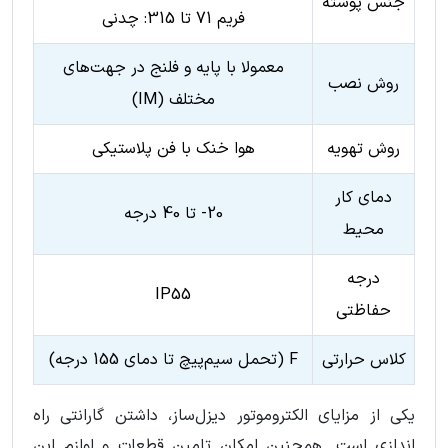
جنس پوسته
فریم 71 تا 315: چدنی
معمولا با پایه و فلنج در جهت‌های
روش نصب
مختلف (IM)
روش تهویه
هوا خنک با فن پلاستیکی
دمای کار
20- تا 40 درجه
محیط
درجه
IP55
حفاظتی
کلاس حرارتی
F (تحمل سیم‌پیچ تا دمای 155 درجه)
یکی از مزایای الکتروموتور دیزل‌ساز، داشتن گارانتی راه
اندازی است. همچنین امکان تامین قطعات و لوازم این