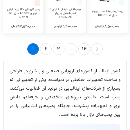
پمپ افقی طبقاتی 1 اینچ 1
پمپ کارواش 120 بار 10 لیتری
بوستر پمپ 1.5 اسب پدرولو
اسب استیل پدرولو
آنووی Annovi مدل RC
مدل 5 DG PED
10.12 N
FCR100/4
47,520,000
82,200,000
168,500,000
تومان
تومان
تومان
1
2
3
...
14
14
...
3
2
1
کشور ایتالیا از کشورهای اروپایی صنعتی و پیشرو در طراحی
و ساخت تجهیزات صنعتی در دنیاست. یکی از تجهیزاتی که
بسیاری از شرکت‌های ایتالیایی در تولید آن فعالیت می‌کنند،
پمپ است. داشتن نیروهای متخصص و حرفه‌ای، دانش
بروز و تجهیزات پیشرفته، جایگاه پمپ‌های ایتالیایی را در
بین پمپ‌های بازار بالا برده است.