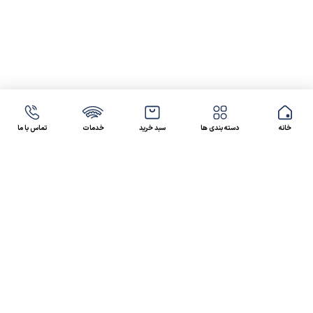
خانه
دسته بندی ها
سبد خرید
خدمات
تماس با ما
47 46 021-9100
4300 30 021-91
رسالت کالاصنعتی
کالاصنعتی یکی از شرکت‌های تامین کننده انواع کالای