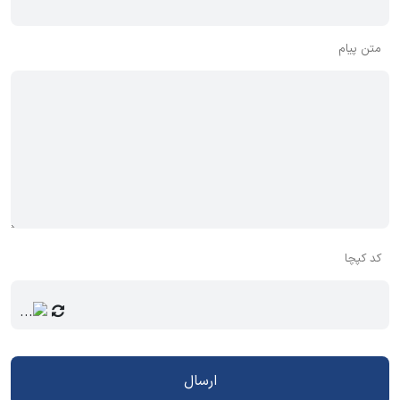
متن پیام
کد کپچا
ارسال