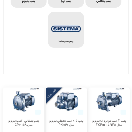
کالای پرطرفدار
پمپ 2 اسب دو پروانه پدرولو
پمپ 0.5 اسب محیطی پدرولو
پمپ بشقابی 1 اسب پدرولو
مدل 2CPm 25/14A
مدل PKm60
مدل CPm158