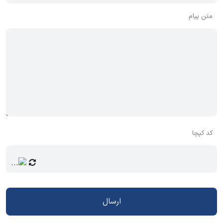
متن پیام
کد کپچا
ارسال