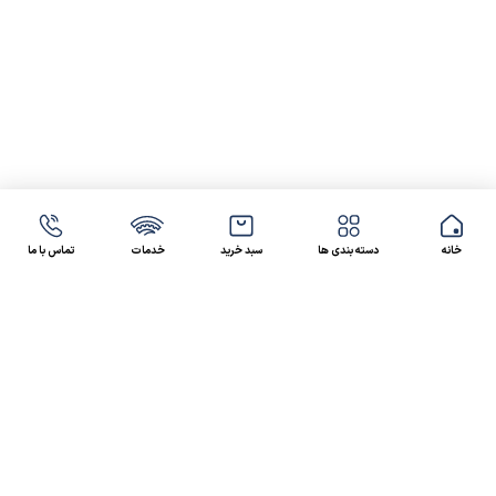
خانه
دسته بندی ها
سبد خرید
خدمات
تماس با ما
47 46 021-9100
4300 30 021-91