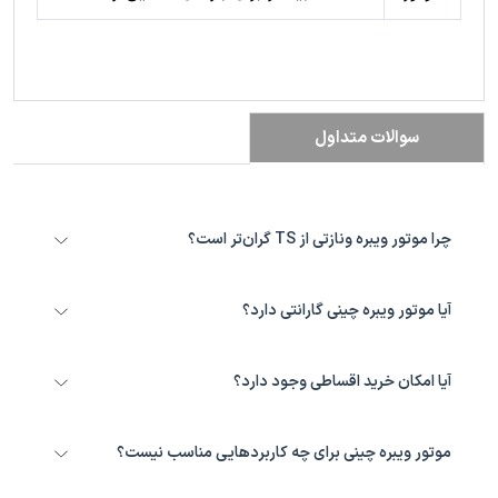
سوالات متداول
چرا موتور ویبره ونازتی از TS گران‌تر است؟
ونازتی از نظر توان و دوام ساخت در رده بالاتری قرار دارد و برای کارهای
سنگین‌تر طراحی شده؛ به همین دلیل قیمت بالاتری نیز دارد.
آیا موتور ویبره چینی گارانتی دارد؟
بله، تمام محصولات کالاصنعتی با ضمانت اصالت و پشتیبانی فنی همراه
هستند.
آیا امکان خرید اقساطی وجود دارد؟
بله، برای کاهش فشار مالی مشتریان امکان خرید اقساطی فراهم است.
جزئیات را با کارشناسان فروش هماهنگ کنید.
موتور ویبره چینی برای چه کاربردهایی مناسب نیست؟