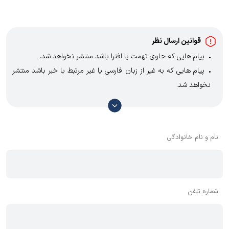
برای پروژه‌های حساس در محیط‌های خورنده، انفجاری یا با نیاز به کارکرد
مداوم بدون توقف، برندهای ایتالیایی یا ترک گزینه مطمئن‌تری هستند.
قوانین ارسال نظر
پیام هایی که حاوی تهمت یا افترا باشد منتشر نخواهد شد.
پیام هایی که به غیر از زبان فارسی یا غیر مرتبط با خبر باشد منتشر
نخواهد شد.
با توجه به آن که امکان موافقت یا مخالفت با محتوای نظرات وجود
دارد، معمولا نظراتی که محتوای مشابه دارند، انتشار نمی‌یابند بنابراین
توصیه می‌شود از مثبت و منفی استفاده کنید.
نام و نام خانوادگی
شماره تلفن