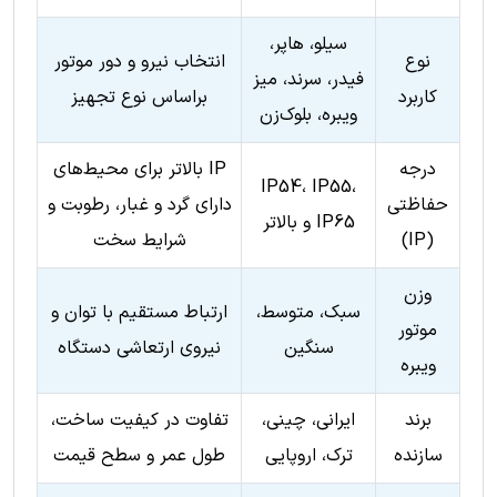
سیلو، هاپر،
نوع
انتخاب نیرو و دور موتور
فیدر، سرند، میز
کاربرد
براساس نوع تجهیز
ویبره، بلوک‌زن
درجه
IP بالاتر برای محیط‌های
IP54، IP55،
حفاظتی
دارای گرد و غبار، رطوبت و
IP65 و بالاتر
(IP)
شرایط سخت
وزن
سبک، متوسط،
ارتباط مستقیم با توان و
موتور
سنگین
نیروی ارتعاشی دستگاه
ویبره
برند
ایرانی، چینی،
تفاوت در کیفیت ساخت،
سازنده
ترک، اروپایی
طول عمر و سطح قیمت