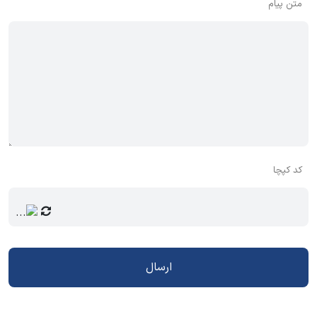
متن پیام
کد کپچا
ارسال