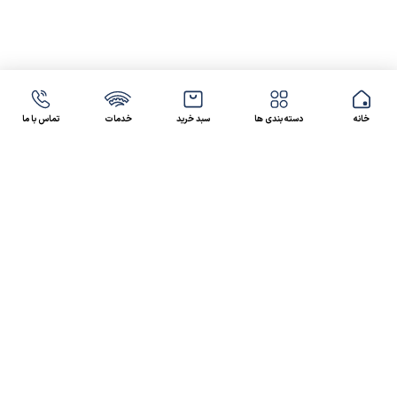
خانه
دسته بندی ها
سبد خرید
خدمات
تماس با ما
47 46 021-9100
4300 30 021-91
رسالت کالاصنعتی
کالاصنعتی یکی از شرکت‌های تامین کننده انواع کالای
صنعتی در ایران بوده که توانسته در طول سال‌های فعالیت