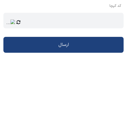
کد کپچا
ارسال