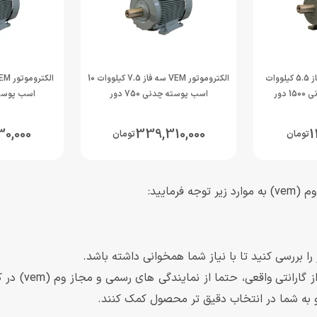
الکتروموتور VEM سه فاز 5.5 کیلووات
الکتروموتور VEM سه فاز 7.5 کیلووات 10
اسب پوسته چدنی 750 دور
اسب پوسته چد
30,000
339,310,000
1
تومان
تومان
مایید:
 را بررسی کنید تا با نیاز شما همخوانی داشته باشد.
نمایندگی معتبر 
 به شما در انتخاب دقیق تر محصول کمک کنند.