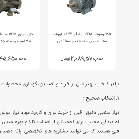
الکتروموتور VEM سه فاز 132 کیلووات
180 اسب پوسته چدنی 1500 دور
7.5 اسب پوسته چدنی 1500 دور
45,650,000
2,089,570,000
تومان
برای انتخاب بهتر قبل از خرید و نصب و نگهداری محصولات وم (vem) به موارد زیر توجه فر
1. انتخاب صحیح :
نیاز سنجی دقیق : قبل از خرید توان و کاربرد مورد نیاز موتور
فنی هستند که می توانند مشاوره های تخصصی ارائه دهند و