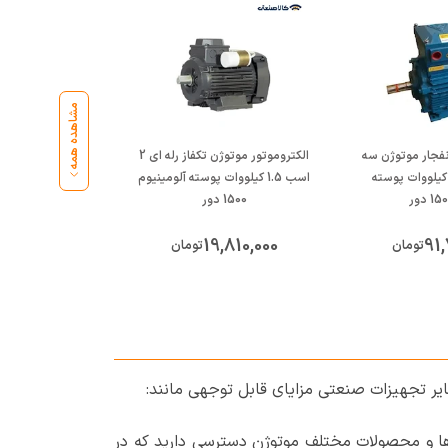
مشاهده همه
نفجار موتوژن سه
الکتروموتور موتوژن تکفاز رله ای 2
از 3 اسب 2.2 کیلووات پوسته
اسب 1.5 کیلووات پوسته آلومینیوم
1500 دور
دو
500,000
19,810,000
91,
تومان
تومان
یر تجهیزات صنعتی مزایای قابل توجهی مانند:
پ‌ها و محصولات مختلف موتوژن دسترسی دارید که در