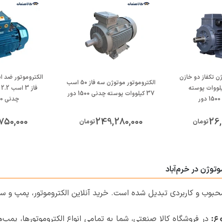
ژن تکفاز دو خازن
الکتروموتور ضد ا
الکتروموتور موتوژن سه فاز 50 اسب
ب 2.2 کیلووات پوسته
ف
37 کیلووات پوسته چدنی 1500 دور
ر
چدنی 1500 دور
750,000
249,280,000
26,
تومان
تومان
وژن در خرم‌آباد
بوب و کاربردی تبدیل شده است. خرید آنلاین الکتروموتور، پمپ و سا
ع:
در فروشگاه‌ کالا صنعتی، شما به تمامی انواع الکتروموتورها، پم