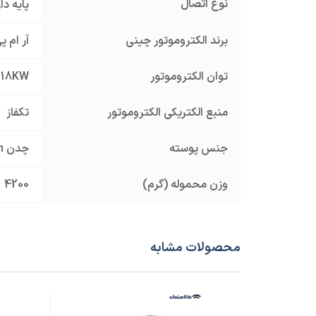
نوع اتصال
پایه د
برند الکتروموتور چینی
آر ام پی 
توان الکتروموتور
0.18KW
منبع الکتریکی الکتروموتور
تکفاز
جنس پوسته
چدن Cast Iron
وزن محموله (گرم)
4200
محصولات مشابه