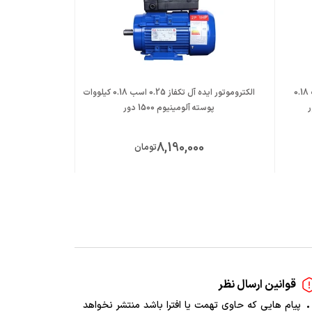
الکتروموتور موتوژن سه فاز 0.25 اسب 0.18
الکتروموتور ایده آل تکفاز 0.25 اسب 0.18 کیلووات
پوسته آلومینیوم 1500 دور
کیلووات پوست
0
8,190,000
تومان
قوانین ارسال نظر
پیام هایی که حاوی تهمت یا افترا باشد منتشر نخواهد