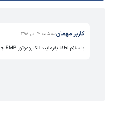
کاربر مهمان
سه شنبه 25 تیر 1398
با سلام لطفا بفرمایید الکتروموتور RMP چینی 0.18KW تکفاز1400 دور موجود است؟ ودر صورت موجود بودن قیمت ان چند است؟