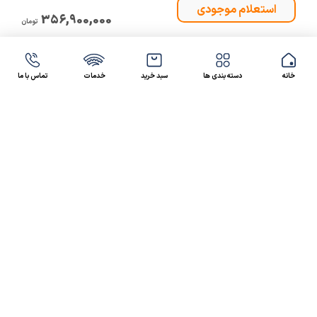
356,900,000
تومان
خانه
دسته بندی ها
سبد خرید
خدمات
تماس با ما
47 46 021-9100
4300 30 021-91
رسالت کالاصنعتی
کالاصنعتی یکی از شرکت‌های تامین کننده انواع کالای
صنعتی در ایران بوده که توانسته در طول سال‌های فعالیت
ارسال سریع پیشنهاد مالی و فنی،
خود، خدماتی نظیر،