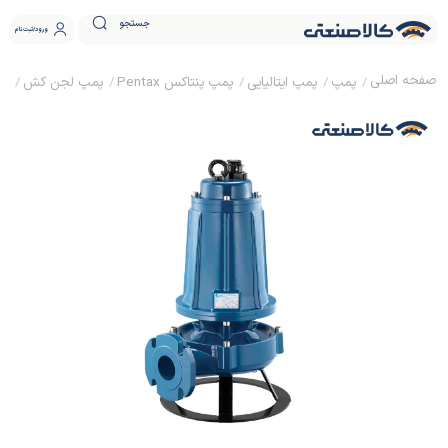
جستجو
ورود
ثبت نام
پمپ
پمپ ایتالیایی
پمپ پنتاکس Pentax
پمپ لجن کش
پم