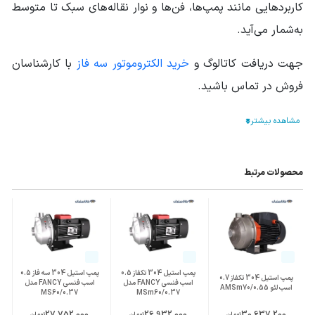
کاربردهایی مانند پمپ‌ها، فن‌ها و نوار نقاله‌های سبک تا متوسط
به‌شمار می‌آید.
جهت دریافت کاتالوگ و
خرید الکتروموتور سه فاز
با کارشناسان
فروش در تماس باشید.
محصولات مرتبط
پمپ استیل 304 تکفاز 0.5
پمپ استیل 304 سه فاز 0.5
پمپ استیل 304 تکفاز 0.7
اسب فنسی FANCY مدل
اسب فنسی FANCY مدل
اسب لئو AMSm70/0.55
MS60/0.37
MSm60/0.37
تومان
تومان
تومان