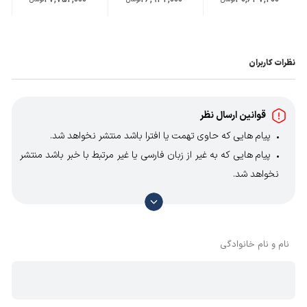
27,752,000
26,932,000
30,637,200
نظرات کاربران
قوانین ارسال نظر
پیام هایی که حاوی تهمت یا افترا باشد منتشر نخواهد شد.
پیام هایی که به غیر از زبان فارسی یا غیر مرتبط با خبر باشد منتشر
نخواهد شد.
با توجه به آن که امکان موافقت یا مخالفت با محتوای نظرات
وجود دارد، معمولا نظراتی که محتوای مشابه دارند، انتشار نمی‌یابند
بنابراین توصیه می‌شود از مثبت و منفی استفاده کنید.
نام و نام خانوادگی