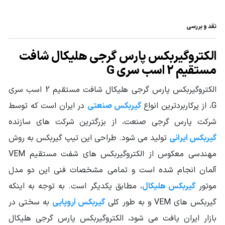
تیپ گیربکس
هلیکال
نقد و بررسی
نوع خروجی
فلنچ دار
الکتروگیربکس پارس گرجی هلیکال شافت
نوع گیربکس
مستقیم 2 اسب سری G
گیربکس هلیکال
صنعتی
الکتروگیربکس پارس گرجی هلیکال شافت مستقیم 2 اسب سری
توان ورودی
2HP - 1.5KW
G، از پرکاربردترین انواع
گیربکس صنعتی
در ایران است که توسط
گیربکس
شرکت پارس گرجی صنعت، از بزرگترین شرکت های سازنده
گشتاور خروجی
از 35.1 تا 114 نیوتن متر
گیربکس ایرانی
تولید می شود. طراحی این تیپ گیربکس به روش
گیربکس (N.m)
مهندسی معکوس از الکتروگیربکس های شفت مستقیم VEM
جنس پوسته
چدن Cast Iron
آلمان انجام شده است و تمامی مشخصات فنی این دو مدل
سرویس فاکتور
موتور
گیربکس هلیکال
، مطابق یکدیگر است. به توجه به اینکه
1 تا 1.6
Service Factor
گیربکس های VEM و به طور کلی
گیربکس اروپایی
به سختی در
قطر شافت خروجی
بازار ایران یافت می شود، الکتروگیربکس پارس گرجی هلیکال
28
(mm)