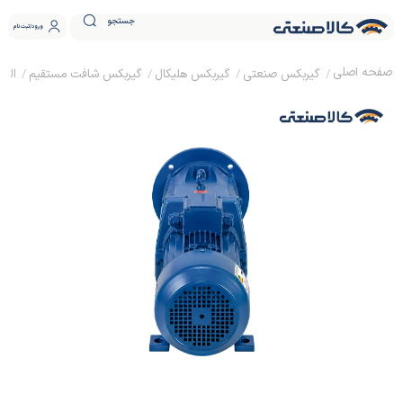
جستجو
ورود
ثبت نام
گیربکس صنعتی
گیربکس هلیکال
گیربکس شافت مستقیم
الکترو