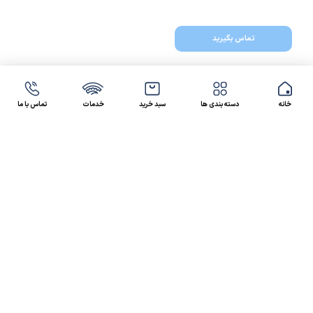
تماس بگیرید
خانه
دسته بندی ها
سبد خرید
خدمات
تماس با ما
47 46 021-9100
4300 30 021-91
رسالت کالاصنعتی
کالاصنعتی یکی از شرکت‌های تامین کننده انواع کالای
صنعتی در ایران بوده که توانسته در طول سال‌های فعالیت