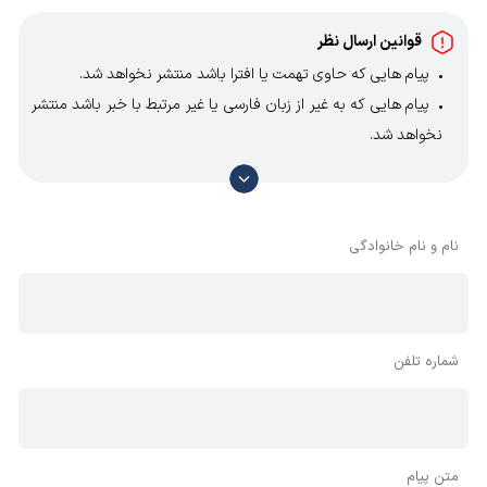
کاتالوگ این محصول را از
بانک کاتالوگ
کالا صنعتی دانلود
قوانین ارسال نظر
نمایید؛ با این حال مهم ترین مشخصات فنی این گیربکس
پیام هایی که حاوی تهمت یا افترا باشد منتشر نخواهد شد.
عبارتند از:
پیام هایی که به غیر از زبان فارسی یا غیر مرتبط با خبر باشد منتشر
نخواهد شد.
قطر شفت خروجی: 32 و 48 و 60 میلی متر
با توجه به آن که امکان موافقت یا مخالفت با محتوای نظرات
جنس پوسته: چدن
وجود دارد، معمولا نظراتی که محتوای مشابه دارند، انتشار نمی‌یابند
جنس دنده: فولادی
بنابراین توصیه می‌شود از مثبت و منفی استفاده کنید.
نام و نام خانوادگی
شماره تلفن
متن پیام