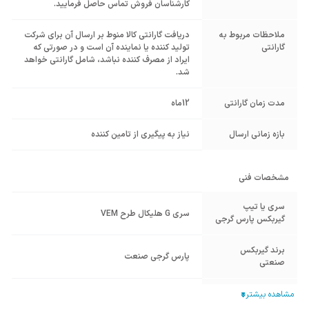
کارشناسان فروش تماس حاصل فرمایید.
ملاحظات مربوط به
دریافت گارانتی کالا منوط بر ارسال آن برای شرکت
گارانتی
تولید کننده یا نماینده آن است و در صورتی که
ایراد از مصرف کننده نباشد، شامل گارانتی خواهد
شد.
مدت زمان گارانتی
12ماه
بازه زمانی ارسال
نیاز به پیگیری از تامین کننده
مشخصات فنی
سری یا تیپ
سری G هلیکال طرح VEM
گیربکس پارس گرجی
برند گیربکس
پارس گرجی صنعت
صنعتی
سری گیربکس - تیپ
سری G هلیکال شافت مستقیم
گیربکس