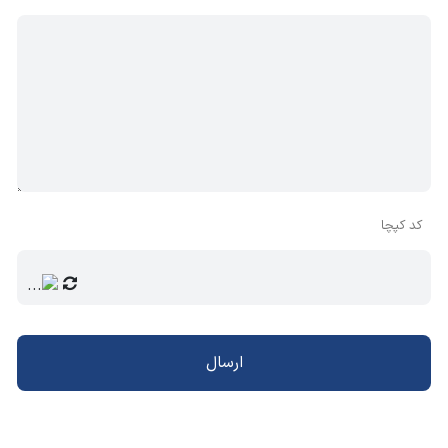
کد کپچا
ارسال