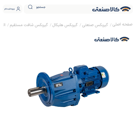
جستجو
ورود
ثبت نام
گیربکس صنعتی
گیربکس هلیکال
گیربکس شافت مستقیم
الکترو