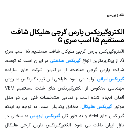
تیپ گیربکس
هلیکال
نقد و بررسی
نوع خروجی
فلنچ دار
الکتروگیربکس پارس گرجی هلیکال شافت
نوع گیربکس
مستقیم 15 اسب سری G
گیربکس هلیکال
صنعتی
الکتروگیربکس پارس گرجی هلیکال شافت مستقیم 15 اسب سری
توان ورودی
15HP - 11KW
G، از پرکاربردترین انواع
گیربکس صنعتی
در ایران است که توسط
گیربکس
شرکت پارس گرجی صنعت، از بزرگترین شرکت های سازنده
گشتاور خروجی
از 247 تا 787 نیوتن متر
گیربکس ایرانی
تولید می شود. طراحی این تیپ گیربکس به روش
گیربکس (N.m)
مهندسی معکوس از الکتروگیربکس های شفت مستقیم VEM
جنس پوسته
چدن Cast Iron
آلمان انجام شده است و تمامی مشخصات فنی این دو مدل
سرویس فاکتور
موتور
گیربکس هلیکال
، مطابق یکدیگر است. به توجه به اینکه
1 تا 2
Service Factor
گیربکس های VEM و به طور کلی
گیربکس اروپایی
به سختی در
قطر شافت خروجی
بازار ایران یافت می شود، الکتروگیربکس پارس گرجی هلیکال
60
(mm)