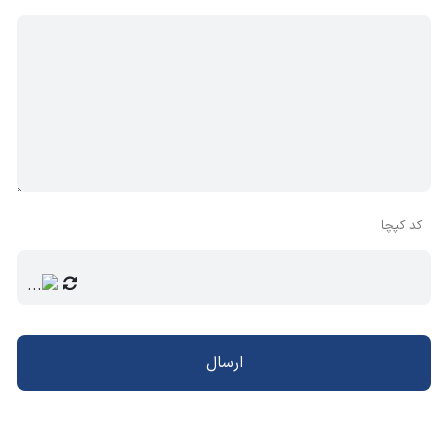
کد کپچا
ارسال