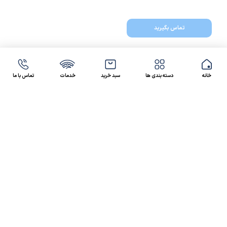
تماس بگیرید
خانه
دسته بندی ها
سبد خرید
خدمات
تماس با ما
47 46 021-9100
4300 30 021-91
رسالت کالاصنعتی
کالاصنعتی یکی از شرکت‌های تامین کننده انواع کالای
صنعتی در ایران بوده که توانسته در طول سال‌های فعالیت