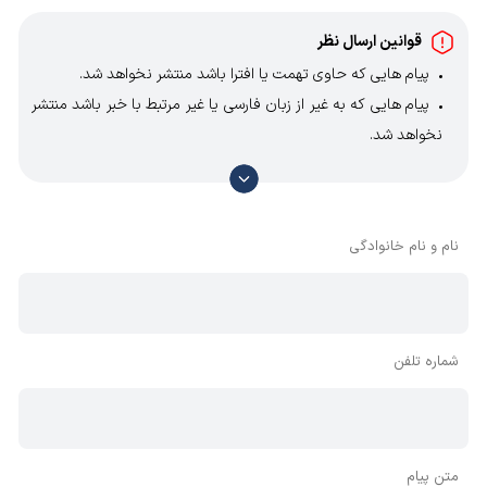
کاتالوگ این محصول را از
بانک کاتالوگ
کالا صنعتی دانلود
قوانین ارسال نظر
نمایید؛ با این حال مهم ترین مشخصات فنی این گیربکس
پیام هایی که حاوی تهمت یا افترا باشد منتشر نخواهد شد.
عبارتند از:
پیام هایی که به غیر از زبان فارسی یا غیر مرتبط با خبر باشد منتشر
نخواهد شد.
قطر شفت خروجی: 75 و 90 و 100 میلی متر
با توجه به آن که امکان موافقت یا مخالفت با محتوای نظرات
جنس پوسته: چدن
وجود دارد، معمولا نظراتی که محتوای مشابه دارند، انتشار نمی‌یابند
جنس دنده: فولادی
بنابراین توصیه می‌شود از مثبت و منفی استفاده کنید.
نام و نام خانوادگی
شماره تلفن
متن پیام