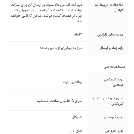
ملاحظات مربوط به
دریافت گارانتی کالا منوط بر ارسال آن برای شرکت
گارانتی
تولید کننده یا نماینده آن است و در صورتی که
ایراد از مصرف کننده نباشد، شامل گارانتی خواهد
شد.
مدت زمان گارانتی
12ماه
بازه زمانی ارسال
نیاز به پیگیری از تامین کننده
مشخصات فنی
برند گیربکس
پولادین پارت
صنعتی
سری گیربکس - تیپ
سری G هلیکال شافت مستقیم
گیربکس
تیپ گیربکس
هلیکال
نوع خروجی
فلنچ دار