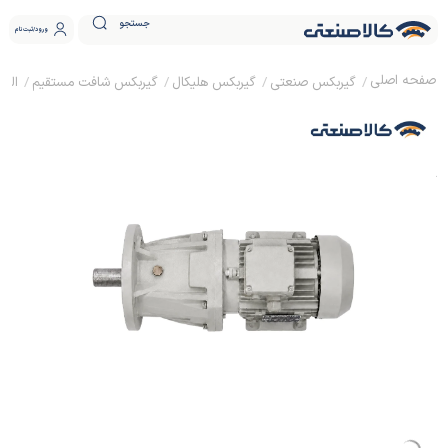
جستجو
ورود
ثبت نام
گیربکس صنعتی
گیربکس هلیکال
گیربکس شافت مستقیم
الکترو
الکتروگیربکس شافت مستقیم پولادین پارت 1.5 اسب 1.1
کیلووات شافت 48 فلنچ دار
گارانتی:
1 سال
جنس بدنه گیربکس:
چدن
جنس بدنه الکتروموتور:
آلومینیومی
برق ورودی:
سه فاز