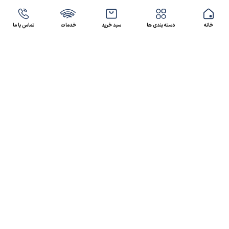
خانه
دسته بندی ها
سبد خرید
خدمات
تماس با ما
47 46 021-9100
4300 30 021-91
رسالت کالاصنعتی
کالاصنعتی یکی از شرکت‌های تامین کننده انواع کالای
صنعتی در ایران بوده که توانسته در طول سال‌های فعالیت
ارسال سریع پیشنهاد مالی و فنی،
خود، خدماتی نظیر،
مشاوره و خدمات پس از فروش
پیگیرانه را ارائه داده و
نمایندگی بسیاری از برندهای شاخص داخلی و خارجی