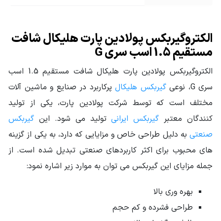
نوع گیربکس
گیربکس هلیکال
صنعتی
الکتروگیربکس پولادین پارت هلیکال شافت
توان ورودی
مستقیم 1.5 اسب سری G
1.5HP - 1.1KW
گیربکس
الکتروگیربکس پولادین پارت هلیکال شافت مستقیم 1.5 اسب
گشتاور خروجی
از 40 تا 890 نیوتن متر
سری G، نوعی
گیربکس هلیکال
پرکاربرد در صنایع و ماشین آلات
گیربکس (N.m)
مختلف است که توسط شرکت پولادین پارت، یکی از تولید
جنس پوسته
چدن Cast Iron
کنندگان معتبر
گیربکس ایرانی
تولید می شود. این
گیربکس
سرویس فاکتور
صنعتی
به دلیل طراحی خاص و مزایایی که دارد، به یکی از گزینه
1.12 تا 4.5
Service Factor
های محبوب برای اکثر کاربردهای صنعتی تبدیل شده است. از
قطر شافت خروجی
جمله مزایای این گیربکس می توان به موارد زیر اشاره نمود:
48
(mm)
بهره وری بالا
جنس دنده
فولاد آلیاژی
طراحی فشرده و کم حجم
وزن محموله (گرم)
53000