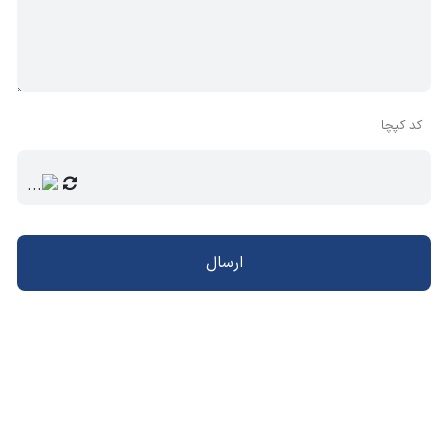
کد کپچا
ارسال