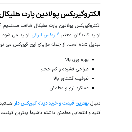
الکتروگیربکس پولادین پارت هلیکال شافت م
گشتاور خروجی گیربکس (N.m)
از 40 تا 828 نیوتن متر
الکتروگیربکس پولادین پارت هلیکال شافت مستقیم 4 اسب سری G، نوعی
جنس پوسته
چدن Cast Iron
تولید کنندگان معتبر
گیربکس ایرانی
تولید می شود. 
تبدیل شده است. از جمله مزایای این گیربکس می توان 
سرویس فاکتور Service Factor
1 تا 3.55
بهره وری بالا
قطر شافت خروجی (mm)
60
طراحی فشرده و کم حجم
جنس دنده
فولاد آ
ظرفیت گشتاور بالا
عملکرد نرم و مطمئن
وزن محموله (گرم)
96000
دنبال
بهترین قیمت و خرید دینام گیربکس دار
هستید؟ 
دور خروجی گیربکس (rpm)
31
,
40
,
کنید و انتخابی مطمئن داشته باشید! بهترین کیفیت،