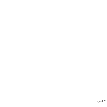
الکتروگیربکس شافت مستقیم پارس گرجی 4 اسب