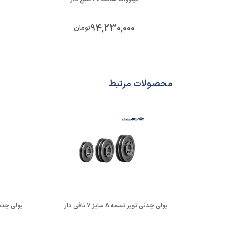
94,230,000
تومان
محصولات مرتبط
پولی چدنی توپر تسمه A سایز 7 نافی دار
پولی چدنی توپر 