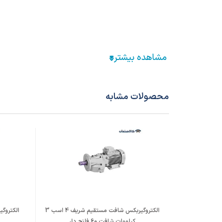
محصولات مشابه
الکتروگیربکس شافت مستقیم شریف 4 اسب 3
کیلووات شافت 60 فلنچ دار