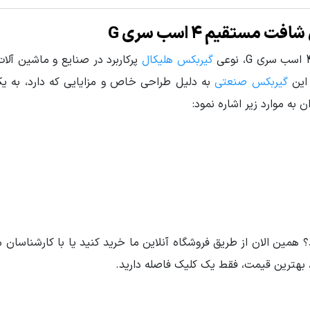
ستقیم 4 اسب سری G
گیربکس هلیکال
پرکاربرد در صنایع و ماشین آل
این
گیربکس صنعتی
به دلیل طراحی خاص و مزایایی که دارد، به یک
به موارد زیر اشاره نمود:
لیاژی
همین الان از طریق فروشگاه آنلاین ما خرید کنید یا با کارشناسان م
400
,
315
,
250
,
200
,
160
,
125
,
100
,
80
,
63
,
50
 بهترین قیمت، فقط یک کلیک فاصله دارید.