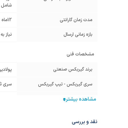
شامل گ
مدت زمان گارانتی
12ماه
بازه زمانی ارسال
نیاز به
مشخصات فنی
برند گیربکس صنعتی
پولادی
سری گیربکس - تیپ گیربکس
سری G هلیکال شافت مستقیم
تیپ گیربکس
هلیکال
نوع خروجی
فلنچ دا
نقد و بررسی
توان ورودی گیربکس
- 3KW