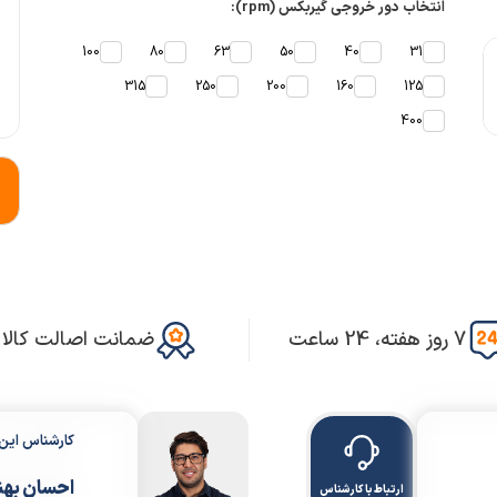
انتخاب دور خروجی گیربکس (rpm):
100
80
63
50
40
31
315
250
200
160
125
400
7 روز هفته، 24 ساعت
ضمانت اصالت کالا
کارشناس ای
احسان بهن
ارتباط با کارشناس