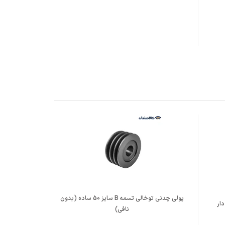
پولی چدنی توخالی تسمه B سایز 50 ساده (بدون
اینورتر تکفاز 4 کیلووات LS مدل G100 - 2EONN
نافی)