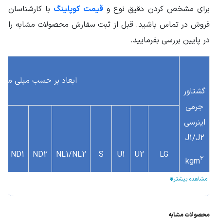
برای مشخص کردن دقیق نوع و
قیمت کوپلینگ
با کارشناسان
فروش در تماس باشید. قبل از ثبت سفارش محصولات مشابه را
در پایین بررسی بفرمایید.
ابعاد بر حسب میلی متر
گشتاور
جرمی
اینرسی
J1/J2
A
ND1
ND2
NL1/NL2
S
U1
U2
LG
2
kgm
5
56
59
45
3
13
12
93
0.001
محصولات مشابه