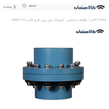
جستجو
ورود
ثبت نام
قطعات صنعتی
کوپلینگ میل پینی طرح فلندر RWN 228