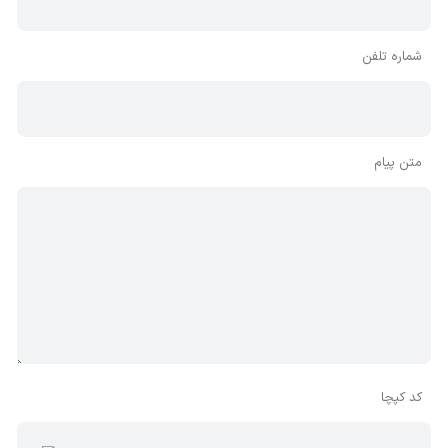
شماره تلفن
متن پیام
کد کپچا