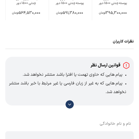
پوسته چدنی 1500 دور
پوسته چدنی 1500 دور
چدنی 1500 دور
5
170
450
180
5.5
52
52
365.5
1.7
564,530,000
591,380,000
395,300,000
تومان
تومان
تومان
190
500
200
5.5
52
52
405.5
2.8
نظرات کاربران
قوانین ارسال نظر
پیام هایی که حاوی تهمت یا افترا باشد منتشر نخواهد شد.
پیام هایی که به غیر از زبان فارسی یا غیر مرتبط با خبر باشد منتشر
نخواهد شد.
با توجه به آن که امکان موافقت یا مخالفت با محتوای نظرات
وجود دارد، معمولا نظراتی که محتوای مشابه دارند، انتشار نمی‌یابند
بنابراین توصیه می‌شود از مثبت و منفی استفاده کنید.
نام و نام خانوادگی