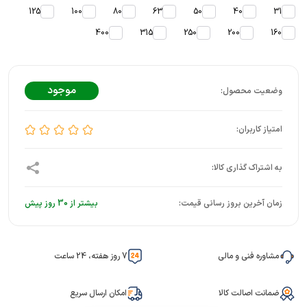
125
100
80
63
50
40
31
400
315
250
200
160
موجود
زمان آخرین بروز رسانی قیمت:
بیشتر از 30 روز پیش
مشاوره فنی و مالی
7 روز هفته، 24 ساعت
ضمانت اصالت کالا
امکان ارسال سریع