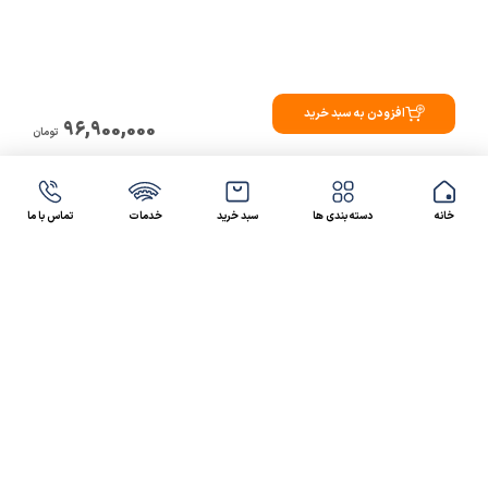
افزودن به سبد خرید
96,900,000
تومان
خانه
دسته بندی ها
سبد خرید
خدمات
تماس با ما
47 46 021-9100
4300 30 021-91
رسالت کالاصنعتی