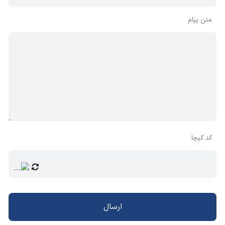
متن پیام
کد کپچا
ارسال