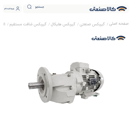
جستجو
ورود
ثبت نام
گیربکس صنعتی
گیربکس هلیکال
گیربکس شافت مستقیم
الکترو