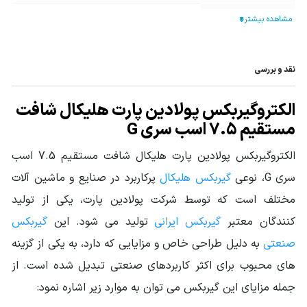
تیپ گیربکس
هلیکال
نوع خروجی
فلنچ دار
نقد و بررسی
نوع گیربکس
گیربکس هلیکال
صنعتی
الکتروگیربکس پولادین پارت هلیکال شافت
توان ورودی
مستقیم 7.5 اسب سری G
7.5HP - 5.5KW
گیربکس
الکتروگیربکس پولادین پارت هلیکال شافت مستقیم 7.5 اسب
گشتاور خروجی
از 94 تا 690 نیوتن متر
سری G، نوعی
گیربکس هلیکال
پرکاربرد در صنایع و ماشین آلات
گیربکس (N.m)
مختلف است که توسط شرکت پولادین پارت، یکی از تولید
جنس پوسته
چدن Cast Iron
کنندگان معتبر
گیربکس ایرانی
تولید می شود. این
گیربکس
سرویس فاکتور
صنعتی
به دلیل طراحی خاص و مزایایی که دارد، به یکی از گزینه
1.54 تا 4.26
Service Factor
های محبوب برای اکثر کاربردهای صنعتی تبدیل شده است. از
قطر شافت خروجی
جمله مزایای این گیربکس می توان به موارد زیر اشاره نمود:
60
(mm)