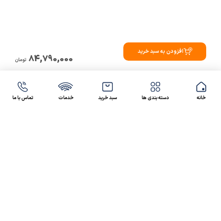
افزودن به سبد خرید
84,790,000
تومان
خانه
دسته بندی ها
سبد خرید
خدمات
تماس با ما
47 46 021-9100
4300 30 021-91
رسالت کالاصنعتی