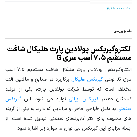
تیپ گیربکس
هلیکال
نوع خروجی
فلنچ دار
نقد و بررسی
نوع گیربکس
گیربکس هلیکال
صنعتی
الکتروگیربکس پولادین پارت هلیکال شافت
توان ورودی
مستقیم 7.5 اسب سری G
7.5HP - 5.5KW
گیربکس
الکتروگیربکس پولادین پارت هلیکال شافت مستقیم 7.5 اسب
گشتاور خروجی
از 101 تا 361 نیوتن متر
سری G، نوعی
گیربکس هلیکال
پرکاربرد در صنایع و ماشین آلات
گیربکس (N.m)
مختلف است که توسط شرکت پولادین پارت، یکی از تولید
جنس پوسته
چدن Cast Iron
کنندگان معتبر
گیربکس ایرانی
تولید می شود. این
گیربکس
سرویس فاکتور
صنعتی
به دلیل طراحی خاص و مزایایی که دارد، به یکی از گزینه
0.81 تا 2.24
Service Factor
های محبوب برای اکثر کاربردهای صنعتی تبدیل شده است. از
قطر شافت خروجی
جمله مزایای این گیربکس می توان به موارد زیر اشاره نمود:
48
(mm)