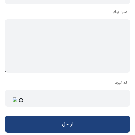
متن پیام
کد کپچا
ارسال