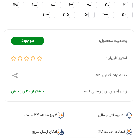
125
100
80
63
50
40
31
400
315
250
200
160
موجود
زمان آخرین بروز رسانی قیمت:
بیشتر از 30 روز پیش
مشاوره فنی و مالی
7 روز هفته، 24 ساعت
ضمانت اصالت کالا
امکان ارسال سریع