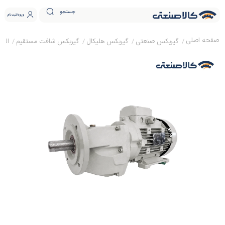
جستجو
ورود
ثبت نام
گیربکس صنعتی
گیربکس هلیکال
گیربکس شافت مستقیم
الکترو