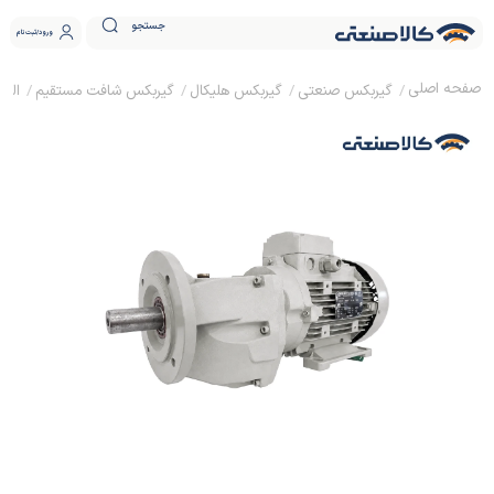
جستجو
ورود
ثبت نام
گیربکس صنعتی
گیربکس هلیکال
گیربکس شافت مستقیم
الکترو