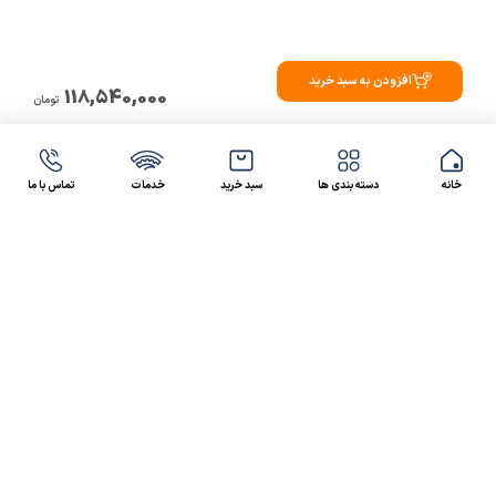
افزودن به سبد خرید
118,540,000
تومان
خانه
دسته بندی ها
سبد خرید
خدمات
تماس با ما
47 46 021-9100
4300 30 021-91
رسالت کالاصنعتی
کالاصنعتی یکی از شرکت‌های تامین کننده انواع کالای