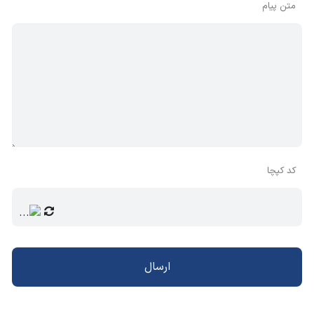
متن پیام
کد کپچا
ارسال