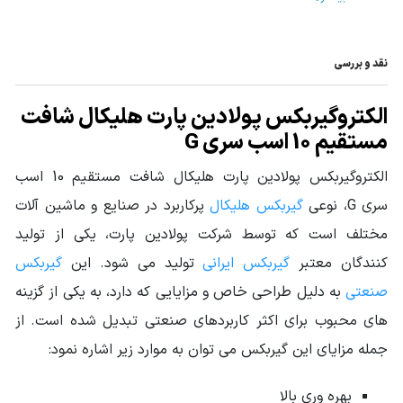
نوع خروجی
فلنچ دار
نقد و بررسی
نوع گیربکس
گیربکس هلیکال
صنعتی
الکتروگیربکس پولادین پارت هلیکال شافت
توان ورودی
مستقیم 10 اسب سری G
10HP - 7.5KW
گیربکس
الکتروگیربکس پولادین پارت هلیکال شافت مستقیم 10 اسب
گشتاور خروجی
از 850 تا 1049 نیوتن متر
سری G، نوعی
گیربکس هلیکال
پرکاربرد در صنایع و ماشین آلات
گیربکس (N.m)
مختلف است که توسط شرکت پولادین پارت، یکی از تولید
جنس پوسته
چدن Cast Iron
کنندگان معتبر
گیربکس ایرانی
تولید می شود. این
گیربکس
سرویس فاکتور
صنعتی
به دلیل طراحی خاص و مزایایی که دارد، به یکی از گزینه
1.25 تا 1.4
Service Factor
های محبوب برای اکثر کاربردهای صنعتی تبدیل شده است. از
قطر شافت خروجی
جمله مزایای این گیربکس می توان به موارد زیر اشاره نمود:
75
(mm)
بهره وری بالا
جنس دنده
فولاد آلیاژی