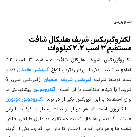
نوع خروجی
فلنچ دار
نقد و بررسی
نوع گیربکس
گیربکس هلیکال
صنعتی
الکتروگیربکس شریف هلیکال شافت
توان ورودی
مستقیم 3 اسب 2.2 کیلووات
3HP - 2.2KW
گیربکس
الکتروگیربکس شریف هلیکال شافت مستقیم 3 اسب 2.2
گشتاور خروجی
از 360 تا 558
کیلووات
ترکیب یکی از پرکاربردترین انواع
گیربکس هلیکال
تولید
گیربکس (N.m)
شده توسط شرکت
گیربکس شریف اصفهان
(گیربکس سری G
سرویس فاکتور
از 2.03 تا 2.51
شریف) با دینام متناسب با آن است.
الکتروموتور
پیشنهادی ما
جنس پوسته
چدن Cast Iron
برای استفاده با این گیربکس یکی از دو برند
الکتروموتور موتوژن
یا الکتروژن است که هر دو از تولیدات بسیار با کیفیت ایرانی
قطر شافت خروجی
60
(mm)
هستند. گیربکس هلیکال شافت مستقیم به دلیل طراحی خاص
شفت ها و مزایایی که در اختیار کاربران می گذارد، یکی از گزینه
جنس دنده
فولاد آلیاژی