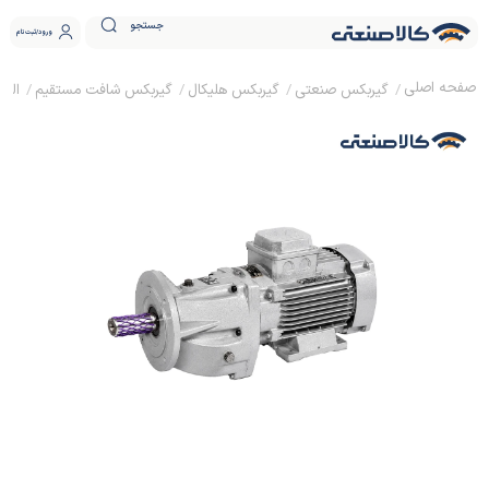
جستجو
ورود
ثبت نام
گیربکس صنعتی
گیربکس هلیکال
گیربکس شافت مستقیم
الکترو