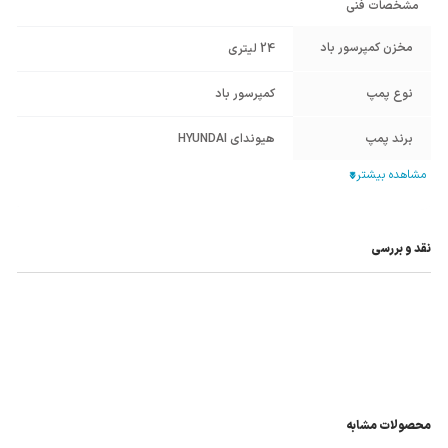
مشخصات فنی
مخزن کمپرسور باد
24 لیتری
نوع پمپ
کمپرسور باد
برند پمپ
هیوندای HYUNDAI
منبع انرژی
برق تک فاز
سایر مشخصات
مناسب برای کارهای پنوماتیک و به کار انداختن
انواع ابزارهای بادی، صنایع خودروسازی و
نقد و بررسی
مکانیکی
محصولات مشابه