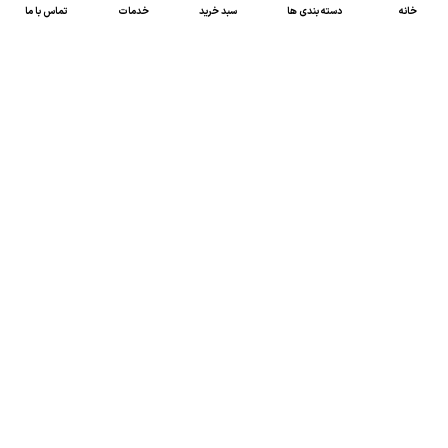
خانه
دسته بندی ها
سبد خرید
خدمات
تماس با ما
47 46 021-9100
4300 30 021-91
رسالت کالاصنعتی
کالاصنعتی یکی از شرکت‌های تامین کننده انواع کالای
صنعتی در ایران بوده که توانسته در طول سال‌های فعالیت
ارسال سریع پیشنهاد مالی و فنی،
خود، خدماتی نظیر،
مشاوره و خدمات پس از فروش
پیگیرانه را ارائه داده و
نمایندگی بسیاری از برندهای شاخص داخلی و خارجی
در زمینه انواع کالای صنعتی را به دست آورده است.