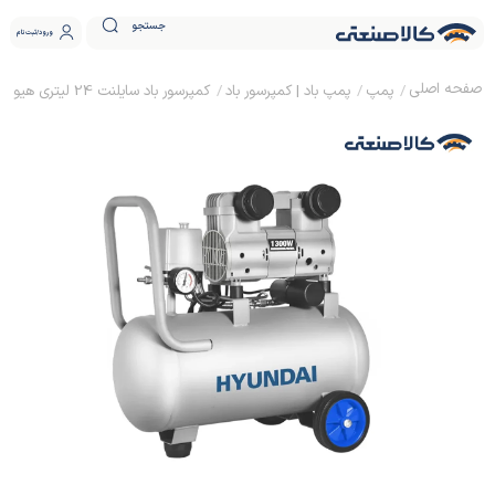
جستجو
ورود
ثبت نام
پمپ
پمپ باد | کمپرسور باد
کمپرسور باد سایلنت 24 لیتری هیوندای مدل HP-1025