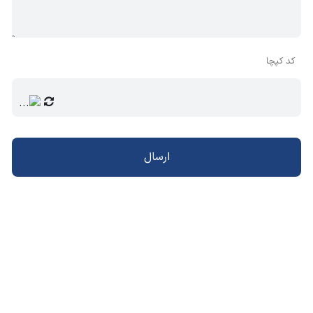
کد کپچا
ارسال