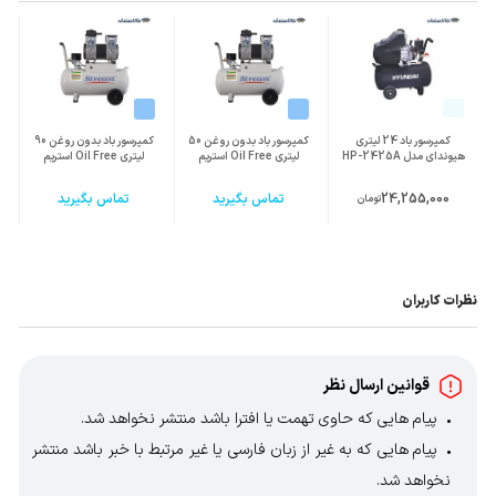
کمپرسور باد 24 لیتری
کمپرسور باد بدون روغن 50
کمپرسور باد بدون روغن 90
هیوندای مدل HP-2425A
لیتری Oil Free استریم
لیتری Oil Free استریم
24,255,000
تماس بگیرید
تماس بگیرید
تومان
نظرات کاربران
قوانین ارسال نظر
پیام هایی که حاوی تهمت یا افترا باشد منتشر نخواهد شد.
پیام هایی که به غیر از زبان فارسی یا غیر مرتبط با خبر باشد منتشر
نخواهد شد.