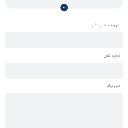
با توجه به آن که امکان موافقت یا مخالفت با محتوای نظرات
وجود دارد، معمولا نظراتی که محتوای مشابه دارند، انتشار نمی‌یابند
بنابراین توصیه می‌شود از مثبت و منفی استفاده کنید.
نام و نام خانوادگی
شماره تلفن
متن پیام