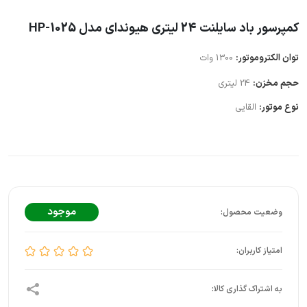
کمپرسور باد سایلنت 24 لیتری هیوندای مدل HP-1025
توان الکتروموتور:
1300 وات
حجم مخزن:
24 لیتری
نوع موتور:
القایی
موجود