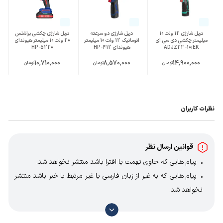
سایر مشخصات
دارای 2 عدد باتری لیتیومی 2 آمپر ساعت قابل
شارژ با نمایشگر LED
دارای کیف BMC
طراحی حرفه‌ای بر اساس اصول ارگونومیک جهت
دریل شارژی 12 ولت 10
دریل شارژی دو سرعته
دریل شارژی چکشی براشلس
میلیمتر چکشی دی سی ای
اتوماتیک 12 ولت 10 میلیمتر
20 ولت 10 میلیمتر هیوندای
راحتی کاربر
ADJZ23-10iEK
هیوندای HP-412
HP-5220
10,710,000
8,570,000
14,900,000
تومان
تومان
تومان
نظرات کاربران
قوانین ارسال نظر
پیام هایی که حاوی تهمت یا افترا باشد منتشر نخواهد شد.
پیام هایی که به غیر از زبان فارسی یا غیر مرتبط با خبر باشد منتشر
نخواهد شد.
با توجه به آن که امکان موافقت یا مخالفت با محتوای نظرات
وجود دارد، معمولا نظراتی که محتوای مشابه دارند، انتشار نمی‌یابند