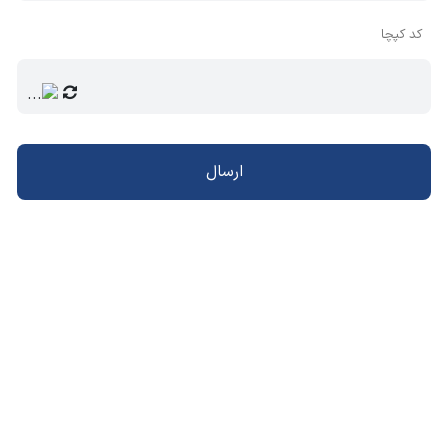
کد کپچا
ارسال