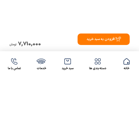
افزودن به سبد خرید
7,710,000
تومان
خانه
دسته بندی ها
سبد خرید
خدمات
تماس با ما
47 46 021-9100
4300 30 021-91
رسالت کالاصنعتی