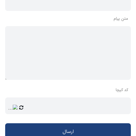
متن پیام
کد کپچا
ارسال