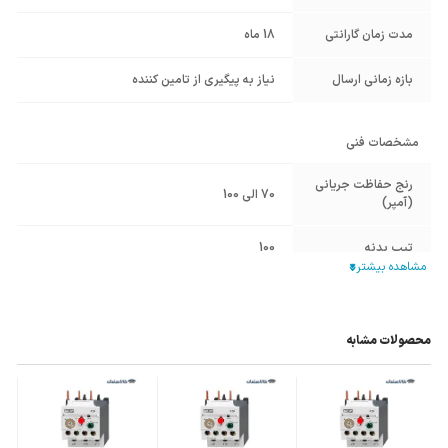
مدت زمان گارانتی
18 ماه
بازه زمانی ارسال
نیاز به پیگیری از تامین کننده
مشخصات فنی
رنج حفاظت جریانی
70 الی 100
(آمپر)
تیپ بدنه
100
قابلیت نصب بر
HGC100
,
HGC85
,
HGC75
روی کنتاکتور
محصولات مشابه
توان الکتروموتور
45KW
,
37KW
های سه فاز
سایر مشخصات
✔ حفاظت در برابر اضافه جریان AC
✔ با قابلیت نصب بر روی ریل به واسطه رابط