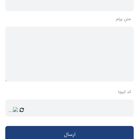
متن پیام
کد کپچا
ارسال