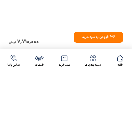
افزودن به سبد خرید
7,710,000
تومان
خانه
دسته بندی ها
سبد خرید
خدمات
تماس با ما
47 46 021-9100
4300 30 021-91
رسالت کالاصنعتی