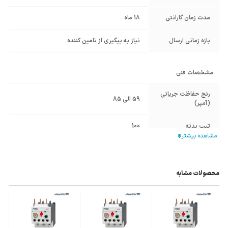
مدت زمان گارانتی
18 ماه
بازه زمانی ارسال
نیاز به پیگیری از تامین کننده
مشخصات فنی
رنج حفاظت جریانی
59 الی 85
(آمپر)
تیپ بدنه
100
قابلیت نصب بر
HGC100
,
HGC85
,
HGC75
روی کنتاکتور
محصولات مشابه
توان الکتروموتور
37KW
,
30KW
های سه فاز
سایر مشخصات
✔ حفاظت در برابر اضافه جریان AC
✔ با قابلیت نصب بر روی ریل به واسطه رابط