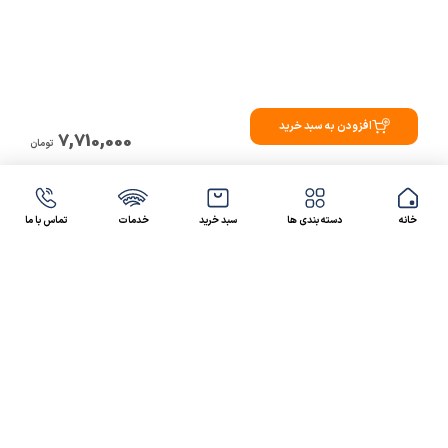
افزودن به سبد خرید
7,710,000
تومان
خانه
دسته بندی ها
سبد خرید
خدمات
تماس با ما
47 46 021-9100
4300 30 021-91
رسالت کالاصنعتی