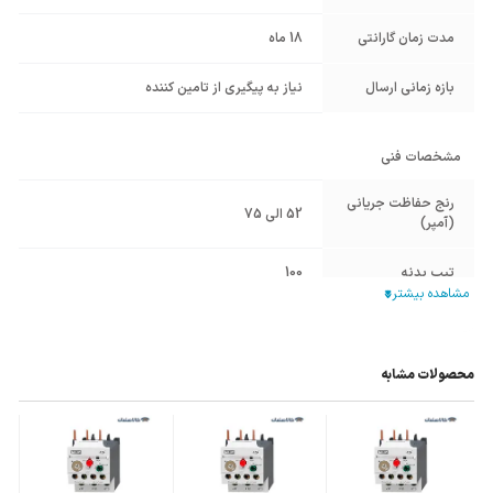
مدت زمان گارانتی
18 ماه
بازه زمانی ارسال
نیاز به پیگیری از تامین کننده
مشخصات فنی
رنج حفاظت جریانی
52 الی 75
(آمپر)
تیپ بدنه
100
قابلیت نصب بر
HGC100
,
HGC85
,
HGC75
روی کنتاکتور
محصولات مشابه
توان الکتروموتور
30KW
های سه فاز
سایر مشخصات
✔ حفاظت در برابر اضافه جریان AC
✔ با قابلیت نصب بر روی ریل به واسطه رابط