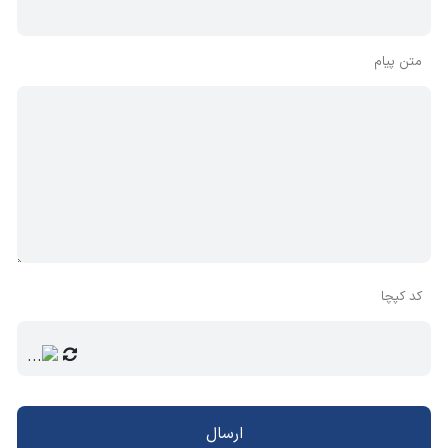
متن پیام
کد کپچا
ارسال