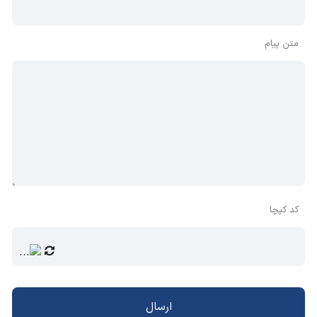
متن پیام
کد کپچا
ارسال