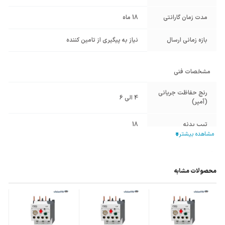
مدت زمان گارانتی
18 ماه
بازه زمانی ارسال
نیاز به پیگیری از تامین کننده
مشخصات فنی
رنج حفاظت جریانی
4 الی 6
(آمپر)
تیپ بدنه
18
قابلیت نصب بر
HGC22B
,
HGC18B
,
HGC12B
,
HGC9B
روی کنتاکتور
محصولات مشابه
توان الکتروموتور
2.2KW
های سه فاز
توان الکتروموتور
0.75KW
های تک فاز