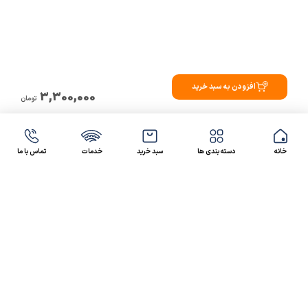
افزودن به سبد خرید
3,300,000
تومان
خانه
دسته بندی ها
سبد خرید
خدمات
تماس با ما
47 46 021-9100
4300 30 021-91
رسالت کالاصنعتی